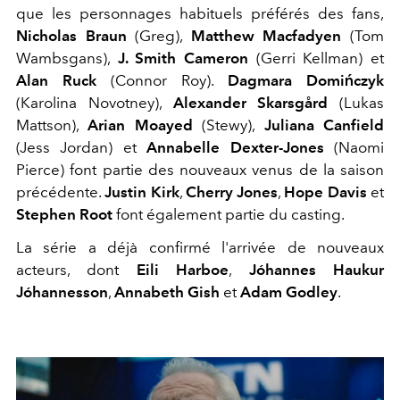
que les personnages habituels préférés des fans,
Nicholas Braun
(Greg),
Matthew Macfadyen
(Tom
Wambsgans),
J. Smith Cameron
(Gerri Kellman) et
Alan Ruck
(Connor Roy).
Dagmara Domińczyk
(Karolina Novotney),
Alexander Skarsgård
(Lukas
Mattson),
Arian Moayed
(Stewy),
Juliana Canfield
(Jess Jordan) et
Annabelle Dexter-Jones
(Naomi
Pierce) font partie des nouveaux venus de la saison
précédente.
Justin Kirk
,
Cherry Jones
,
Hope Davis
et
Stephen Root
font également partie du casting.
La série a déjà confirmé l'arrivée de nouveaux
acteurs, dont
Eili Harboe
,
Jóhannes Haukur
Jóhannesson
,
Annabeth Gish
et
Adam Godley
.