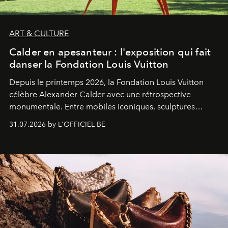
ART & CULTURE
Calder en apesanteur : l'exposition qui fait
danser la Fondation Louis Vuitton
Depuis le printemps 2026, la Fondation Louis Vuitton
célèbre Alexander Calder avec une rétrospective
monumentale. Entre mobiles iconiques, sculptures
monumentales et poésie du mouvement, l'artiste
31.07.2026 by L'OFFICIEL BE
américain investit les espaces imaginés par Frank Gehry
dans une exposition qui redonne toute sa légèreté à la
sculpture.