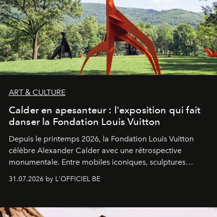
ART & CULTURE
Calder en apesanteur : l'exposition qui fait
danser la Fondation Louis Vuitton
Depuis le printemps 2026, la Fondation Louis Vuitton
célèbre Alexander Calder avec une rétrospective
monumentale. Entre mobiles iconiques, sculptures
monumentales et poésie du mouvement, l'artiste
31.07.2026 by L'OFFICIEL BE
américain investit les espaces imaginés par Frank Gehry
dans une exposition qui redonne toute sa légèreté à la
sculpture.