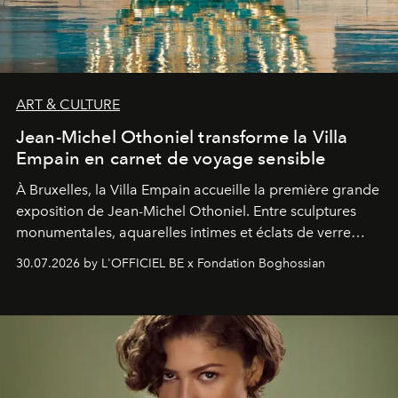
ART & CULTURE
Jean-Michel Othoniel transforme la Villa
Empain en carnet de voyage sensible
À Bruxelles, la Villa Empain accueille la première grande
exposition de Jean-Michel Othoniel. Entre sculptures
monumentales, aquarelles intimes et éclats de verre
soufflé, l’artiste français compose un itinéraire
30.07.2026 by L'OFFICIEL BE x Fondation Boghossian
émotionnel où chaque œuvre devient le souvenir
lumineux d’un voyage, d’une rencontre ou d’un
émerveillement.