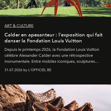
ART & CULTURE
Calder en apesanteur : l'exposition qui fait
danser la Fondation Louis Vuitton
Depuis le printemps 2026, la Fondation Louis Vuitton
célèbre Alexander Calder avec une rétrospective
monumentale. Entre mobiles iconiques, sculptures
monumentales et poésie du mouvement, l'artiste
31.07.2026 by L'OFFICIEL BE
américain investit les espaces imaginés par Frank Gehry
dans une exposition qui redonne toute sa légèreté à la
sculpture.