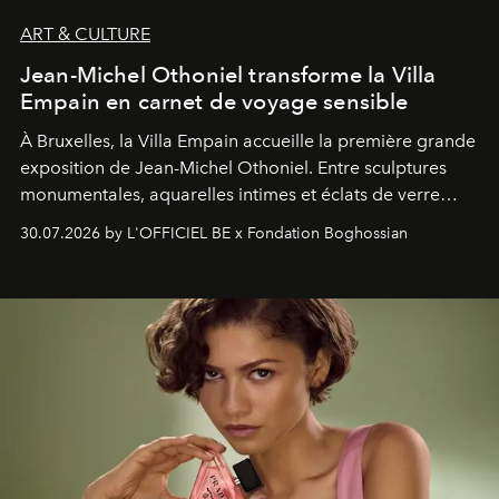
ART & CULTURE
Jean-Michel Othoniel transforme la Villa
Empain en carnet de voyage sensible
À Bruxelles, la Villa Empain accueille la première grande
exposition de Jean-Michel Othoniel. Entre sculptures
monumentales, aquarelles intimes et éclats de verre
soufflé, l’artiste français compose un itinéraire
30.07.2026 by L'OFFICIEL BE x Fondation Boghossian
émotionnel où chaque œuvre devient le souvenir
lumineux d’un voyage, d’une rencontre ou d’un
émerveillement.