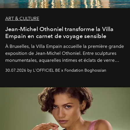
ART & CULTURE
Jean-Michel Othoniel transforme la Villa
Empain en carnet de voyage sensible
À Bruxelles, la Villa Empain accueille la première grande
exposition de Jean-Michel Othoniel. Entre sculptures
monumentales, aquarelles intimes et éclats de verre
soufflé, l’artiste français compose un itinéraire
30.07.2026 by L'OFFICIEL BE x Fondation Boghossian
émotionnel où chaque œuvre devient le souvenir
lumineux d’un voyage, d’une rencontre ou d’un
émerveillement.