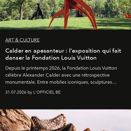
ART & CULTURE
Calder en apesanteur : l'exposition qui fait
danser la Fondation Louis Vuitton
Depuis le printemps 2026, la Fondation Louis Vuitton
célèbre Alexander Calder avec une rétrospective
monumentale. Entre mobiles iconiques, sculptures
monumentales et poésie du mouvement, l'artiste
31.07.2026 by L'OFFICIEL BE
américain investit les espaces imaginés par Frank Gehry
dans une exposition qui redonne toute sa légèreté à la
sculpture.