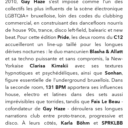
2010,
Gay Haze
s’est imposé comme l’un des
collectifs les plus influents de la scène électronique
LGBTQIA+ bruxelloise, loin des codes du clubbing
commercial, en construisant des dancefloors nourris
de house 90s, trance, disco left-field, balearic et new
beat. Pour cette édition
Pride
, les deux rooms du
C12
accueilleront un line-up taillé pour les longues
dérives nocturnes : le duo mancunien
Blasha & Allatt
et sa techno puissante et sans compromis, la New-
Yorkaise
Clarisa Kimskii
avec ses textures
hypnotiques et psychédéliques, ainsi que
Sonhan
,
figure essentielle de l’underground bruxellois. Dans
la seconde room,
131 BPM
apportera ses influences
house, electro et latines dans des sets aussi
imprévisibles que torrides, tandis que
Fais Le Beau
-
cofondateur de
Gay Haze
- déroulera ses longues
narrations club entre proto-trance, progressive et
disco. À leurs côtés,
Karla Böhm
et
SPRKLBB