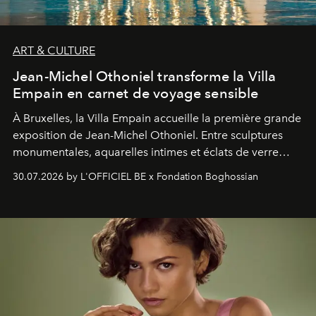
ART & CULTURE
Jean-Michel Othoniel transforme la Villa
Empain en carnet de voyage sensible
À Bruxelles, la Villa Empain accueille la première grande
exposition de Jean-Michel Othoniel. Entre sculptures
monumentales, aquarelles intimes et éclats de verre
soufflé, l’artiste français compose un itinéraire
30.07.2026 by L'OFFICIEL BE x Fondation Boghossian
émotionnel où chaque œuvre devient le souvenir
lumineux d’un voyage, d’une rencontre ou d’un
émerveillement.