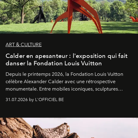
ART & CULTURE
Calder en apesanteur : l'exposition qui fait
danser la Fondation Louis Vuitton
Depuis le printemps 2026, la Fondation Louis Vuitton
célèbre Alexander Calder avec une rétrospective
monumentale. Entre mobiles iconiques, sculptures
monumentales et poésie du mouvement, l'artiste
31.07.2026 by L'OFFICIEL BE
américain investit les espaces imaginés par Frank Gehry
dans une exposition qui redonne toute sa légèreté à la
sculpture.