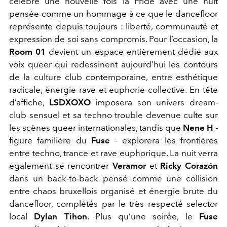
célèbre une nouvelle fois la Pride avec une nuit
pensée comme un hommage à ce que le dancefloor
représente depuis toujours : liberté, communauté et
expression de soi sans compromis. Pour l’occasion, la
Room 01
devient un espace entièrement dédié aux
voix queer qui redessinent aujourd’hui les contours
de la culture club contemporaine, entre esthétique
radicale, énergie rave et euphorie collective. En tête
d’affiche,
LSDXOXO
imposera son univers dream-
club sensuel et sa techno trouble devenue culte sur
les scènes queer internationales, tandis que
Nene H
-
figure familière du
Fuse
- explorera les frontières
entre techno, trance et rave euphorique. La nuit verra
également se rencontrer
Veramor
et
Ricky Corazón
dans un back-to-back pensé comme une collision
entre chaos bruxellois organisé et énergie brute du
dancefloor, complétés par le très respecté selector
local
Dylan Tihon
. Plus qu’une soirée, le
Fuse