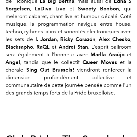
de l’iconique
La Big Bertha
, mais aussi de
Edna S
Sorgelsen
,
LaDiva Live
et
Sweety Bonbon
, qui
mêleront cabaret, chant live et humour décalé. Côté
musique, la programmation navigue entre house,
techno, rythmes latinx et sonorités électroniques avec
les sets de
I. Jordan
,
Ricky Corazón
,
Alex Chesko
,
Blacksapho
,
RaQL
et
Andrei Stan
. L’esprit ballroom
sera également à l’honneur avec
Marlla Araújo
et
Angel
, tandis que le collectif
Queer Moves
et la
chorale
Sing Out Brussels!
viendront renforcer la
dimension profondément collective et
communautaire de cette journée pensée comme l’un
des grands temps forts de la Pride bruxelloise.