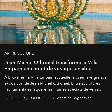
ART & CULTURE
Jean-Michel Othoniel transforme la Villa
Empain en carnet de voyage sensible
À Bruxelles, la Villa Empain accueille la première grande
exposition de Jean-Michel Othoniel. Entre sculptures
monumentales, aquarelles intimes et éclats de verre
soufflé, l’artiste français compose un itinéraire
30.07.2026 by L'OFFICIEL BE x Fondation Boghossian
émotionnel où chaque œuvre devient le souvenir
lumineux d’un voyage, d’une rencontre ou d’un