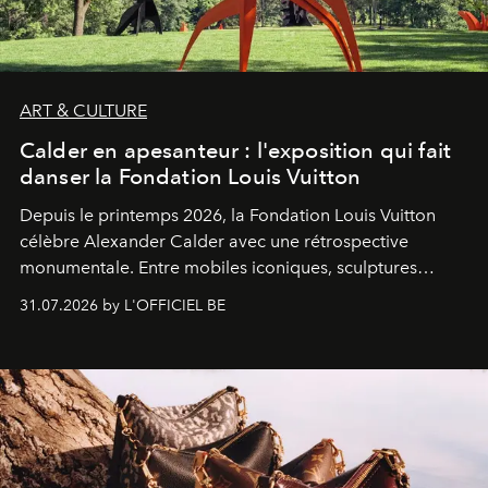
ART & CULTURE
Calder en apesanteur : l'exposition qui fait
danser la Fondation Louis Vuitton
Depuis le printemps 2026, la Fondation Louis Vuitton
célèbre Alexander Calder avec une rétrospective
monumentale. Entre mobiles iconiques, sculptures
monumentales et poésie du mouvement, l'artiste
31.07.2026 by L'OFFICIEL BE
américain investit les espaces imaginés par Frank Gehry
dans une exposition qui redonne toute sa légèreté à la
sculpture.