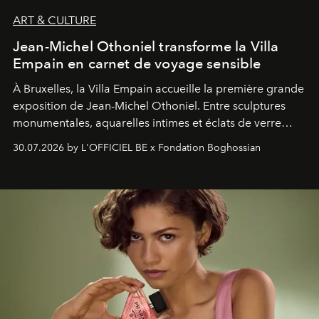
ART & CULTURE
Jean-Michel Othoniel transforme la Villa
Empain en carnet de voyage sensible
À Bruxelles, la Villa Empain accueille la première grande
exposition de Jean-Michel Othoniel. Entre sculptures
monumentales, aquarelles intimes et éclats de verre
soufflé, l’artiste français compose un itinéraire
30.07.2026 by L'OFFICIEL BE x Fondation Boghossian
émotionnel où chaque œuvre devient le souvenir
lumineux d’un voyage, d’une rencontre ou d’un
émerveillement.