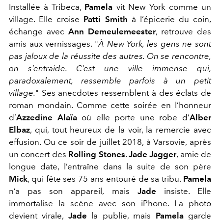
Installée à Tribeca,
Pamela
vit New York comme un
village. Elle croise
Patti Smith
à l’épicerie du coin,
échange avec
Ann Demeulemeester
, retrouve des
amis aux vernissages. "
À New York, les gens ne sont
pas jaloux de la réussite des autres. On se rencontre,
on s’entraide. C’est une ville immense qui,
paradoxalement, ressemble parfois à un petit
village.
"
Ses anecdotes ressemblent à des éclats de
roman mondain. Comme cette soirée en l’honneur
d’
Azzedine Alaïa
où elle porte une robe d’
Alber
Elbaz
, qui, tout heureux de la voir, la remercie avec
effusion. Ou ce soir de juillet 2018, à Varsovie, après
un concert des
Rolling Stones
.
Jade Jagger
, amie de
longue date, l’entraîne dans la suite de son père
Mick
, qui fête ses 75 ans entouré de sa tribu.
Pamela
n’a pas son appareil, mais
Jade
insiste. Elle
immortalise la scène avec son iPhone. La photo
devient virale,
Jade
la publie, mais
Pamela
garde