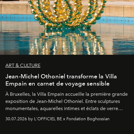
ART & CULTURE
Jean-Michel Othoniel transforme la Villa
Empain en carnet de voyage sensible
À Bruxelles, la Villa Empain accueille la première grande
exposition de Jean-Michel Othoniel. Entre sculptures
monumentales, aquarelles intimes et éclats de verre
soufflé, l’artiste français compose un itinéraire
30.07.2026 by L'OFFICIEL BE x Fondation Boghossian
émotionnel où chaque œuvre devient le souvenir
lumineux d’un voyage, d’une rencontre ou d’un