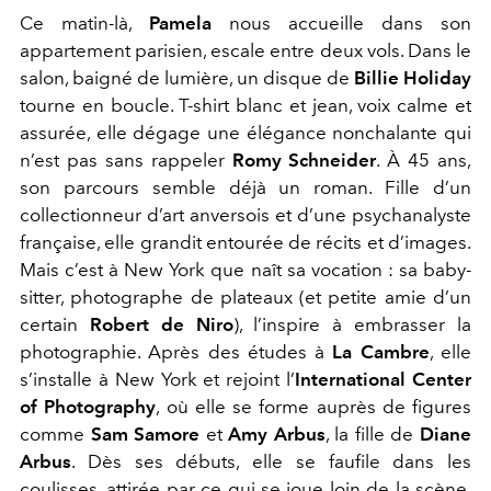
Ce matin-là,
Pamela
nous accueille dans son
appartement parisien, escale entre deux vols. Dans le
salon, baigné de lumière, un disque de
Billie Holiday
tourne en boucle. T-shirt blanc et jean, voix calme et
assurée, elle dégage une élégance nonchalante qui
n’est pas sans rappeler
Romy Schneider
. À 45 ans,
son parcours semble déjà un roman. Fille d’un
collectionneur d’art anversois et d’une psychanalyste
française, elle grandit entourée de récits et d’images.
Mais c’est à New York que naît sa vocation : sa baby-
sitter, photographe de plateaux (et petite amie d’un
certain
Robert de Niro
), l’inspire à embrasser la
photographie. Après des études à
La Cambre
, elle
s’installe à New York et rejoint l’
International Center
of Photography
, où elle se forme auprès de figures
comme
Sam Samore
et
Amy Arbus
, la fille de
Diane
Arbus
. Dès ses débuts, elle se faufile dans les
coulisses, attirée par ce qui se joue loin de la scène.