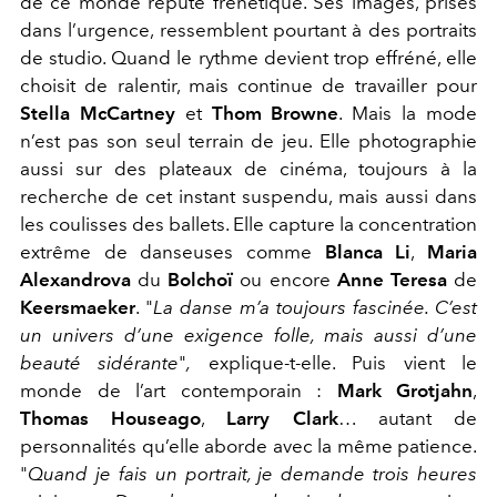
de ce monde réputé frénétique. Ses images, prises
dans l’urgence, ressemblent pourtant à des portraits
de studio. Quand le rythme devient trop effréné, elle
choisit de ralentir, mais continue de travailler pour
Stella McCartney
et
Thom Browne
. Mais la mode
n’est pas son seul terrain de jeu. Elle photographie
aussi sur des plateaux de cinéma, toujours à la
recherche de cet instant suspendu, mais aussi dans
les coulisses des ballets. Elle capture la concentration
extrême de danseuses comme
Blanca Li
,
Maria
Alexandrova
du
Bolchoï
ou encore
Anne Teresa
de
Keersmaeker
. "
La danse m’a toujours fascinée. C’est
un univers d’une exigence folle, mais aussi d’une
beauté sidérante
"
,
explique-t-elle. Puis vient le
monde de l’art contemporain :
Mark Grotjahn
,
Thomas Houseago
,
Larry Clark
… autant de
personnalités qu’elle aborde avec la même patience.
"
Quand je fais un portrait, je demande trois heures