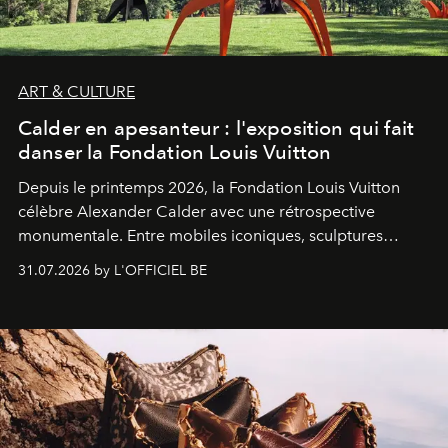
ART & CULTURE
Calder en apesanteur : l'exposition qui fait
danser la Fondation Louis Vuitton
Depuis le printemps 2026, la Fondation Louis Vuitton
célèbre Alexander Calder avec une rétrospective
monumentale. Entre mobiles iconiques, sculptures
monumentales et poésie du mouvement, l'artiste
31.07.2026 by L'OFFICIEL BE
américain investit les espaces imaginés par Frank Gehry
dans une exposition qui redonne toute sa légèreté à la
sculpture.