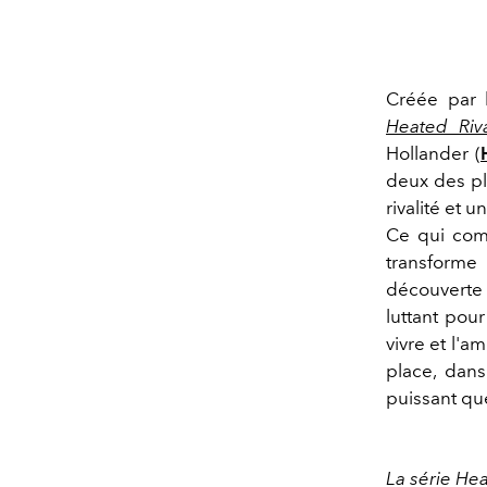
Créée par l
Heated Riva
Hollander (
deux des plu
rivalité et
Ce qui com
transforme
découverte d
luttant pou
vivre et l'a
place, dans
puissant que
La série Hea