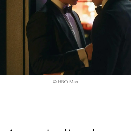
© HBO Max