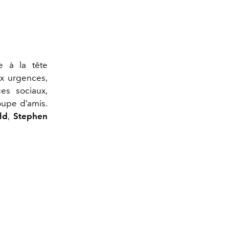
 à la tête
ux urgences,
es sociaux,
oupe d’amis.
ld
,
Stephen