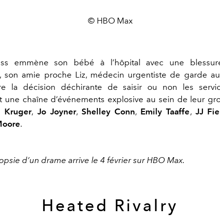
© HBO Max
ess emmène son bébé à l’hôpital avec une blessure
, son amie proche Liz, médecin urgentiste de garde a
re la décision déchirante de saisir ou non les servic
 une chaîne d’événements explosive au sein de leur gr
e Kruger
,
Jo Joyner
,
Shelley Conn
,
Emily Taaffe
,
JJ Fie
Moore
.
opsie d’un drame arrive le 4 février sur HBO Max.
Heated Rivalry