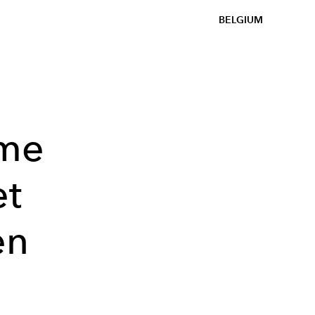
BELGIUM
ime
et
en