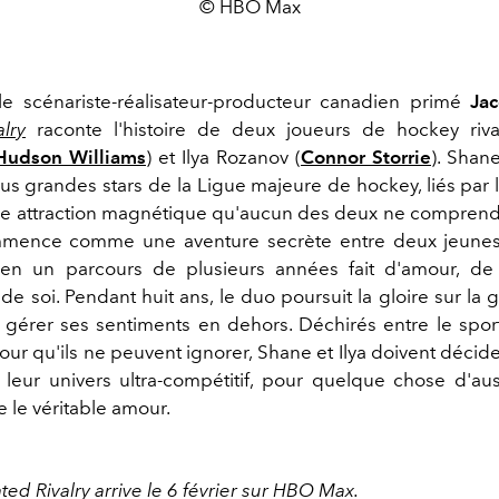
© HBO Max
e scénariste-réalisateur-producteur canadien primé
Ja
lry
raconte l'histoire de deux joueurs de hockey riv
Hudson Williams
) et Ilya Rozanov (
Connor Storrie
). Shane
s grandes stars de la Ligue majeure de hockey, liés par l
 une attraction magnétique qu'aucun des deux ne comprend
mence comme une aventure secrète entre deux jeunes
 en un parcours de plusieurs années fait d'amour, de
e soi. Pendant huit ans, le duo poursuit la gloire sur la 
r gérer ses sentiments en dehors. Déchirés entre le sport 
mour qu'ils ne peuvent ignorer, Shane et Ilya doivent décider
 leur univers ultra-compétitif, pour quelque chose d'auss
 le véritable amour.
ted Rivalry arrive le 6 février sur HBO Max.