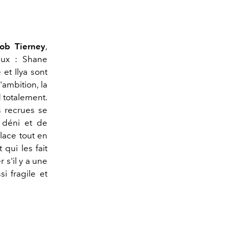
cob Tierney
,
aux : Shane
 et Ilya sont
'ambition, la
 totalement.
 recrues se
 déni et de
glace tout en
qui les fait
 s'il y a une
i fragile et