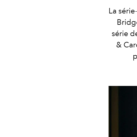
La séri
Bridg
série d
& Caro
p