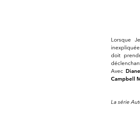
Lorsque J
inexpliquée
doit prend
déclenchant
Avec
Dian
Campbell 
La série Aut