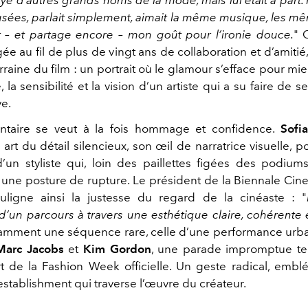
usées, parlait simplement, aimait la même musique, les mêm
it – et partage encore – mon goût pour l’ironie douce.
" 
gée au fil de plus de vingt ans de collaboration et d’amitié,
raine du film : un portrait où le glamour s’efface pour mie
, la sensibilité et la vision d’un artiste qui a su faire de s
ve.
taire se veut à la fois hommage et confidence.
Sofi
art du détail silencieux, son œil de narratrice visuelle, p
 d’un styliste qui, loin des paillettes figées des podiums
une posture de rupture. Le président de la Biennale Ci
ouligne ainsi la justesse du regard de la cinéaste :
"
d’un parcours à travers une esthétique claire, cohérente e
mment une séquence rare, celle d’une performance urb
Marc Jacobs
et
Kim Gordon
, une parade impromptue te
art de la Fashion Week officielle. Un geste radical, emb
i-establishment qui traverse l’œuvre du créateur.