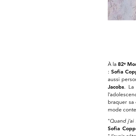
À la
82ᵉ Mos
:
Sofia Cop
aussi perso
Jacobs
. La
l’adolescen
braquer sa 
mode conte
"
Quand j’ai
Sofia Copp
"
J’avais côt