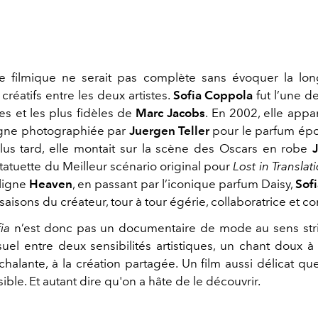
 filmique ne serait pas complète sans évoquer la lon
réatifs entre les deux artistes.
Sofia Coppola
fut l’une d
es et les plus fidèles de
Marc Jacobs
. En 2002, elle appa
ne photographiée par
Juergen Teller
pour le parfum é
us tard, elle montait sur la scène des Oscars en robe
statuette du Meilleur scénario original pour
Lost in Translat
 ligne
Heaven
, en passant par l’iconique parfum Daisy,
Sof
 saisons du créateur, tour à tour égérie, collaboratrice et c
ia
n’est donc pas un documentaire de mode au sens stric
uel entre deux sensibilités artistiques, un chant doux à l
alante, à la création partagée. Un film aussi délicat que
sible. Et autant dire qu'on a hâte de le découvrir.