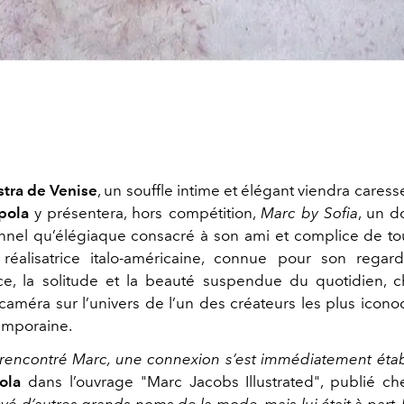
tra de Venise
, un souffle intime et élégant viendra caress
pola
y présentera, hors compétition,
Marc by Sofia
, un d
nnel qu’élégiaque consacré à son ami et complice de to
 réalisatrice italo-américaine, connue pour son regar
ce, la solitude et la beauté suspendue du quotidien, ch
caméra sur l’univers de l’un des créateurs les plus iconoc
mporaine.
 rencontré Marc, une connexion s’est immédiatement étab
ola
dans l’ouvrage "Marc Jacobs Illustrated", publié ch
oyé d’autres grands noms de la mode, mais lui était à part. I