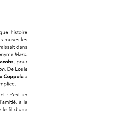
gue histoire
es muses les
raissait dans
ponyme
Marc
.
Jacobs
, pour
ion
. De
Louis
ia Coppola
a
omplice.
t : c’est un
’amitié, à la
 le fil d’une