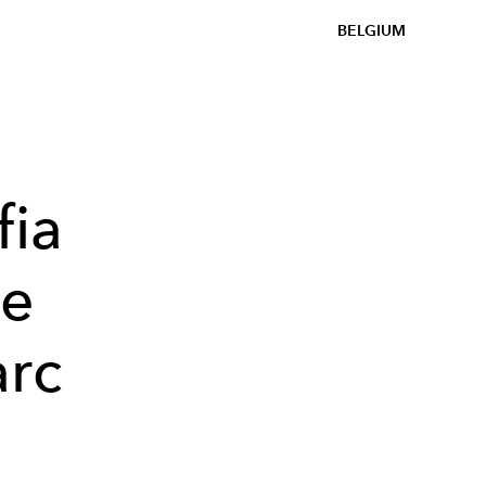
BELGIUM
fia
me
arc