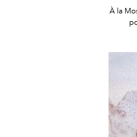
À la Mo
po