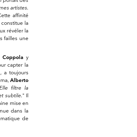
es artistes.
Cette affinité
 constitue la
ux révéler la
es failles une
a Coppola
y
our capter la
, a toujours
nema,
Alberto
Elle filtre la
t subtile.
"
Il
aine mise en
nue dans la
lématique de