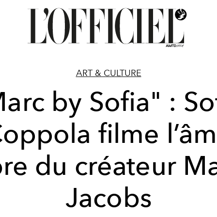
ART & CULTURE
arc by Sofia" : So
oppola filme l’â
bre du créateur M
Jacobs