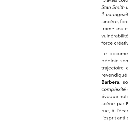
Stan Smith 
Il partagea
sincère, for
trame souter
vulnérabilité
force créati
Le documen
déploie son 
trajectoire
revendiqué 
Barbera
, s
complexité 
évoque nota
scène par
rue, à l’éc
l’esprit ant