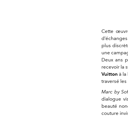
Cette œuvre
d’échanges c
plus discrèt
une campag
Deux ans pl
recevoir la 
Vuitton
à la
traversé les
Marc by Sof
dialogue vis
beauté nonch
couture invi