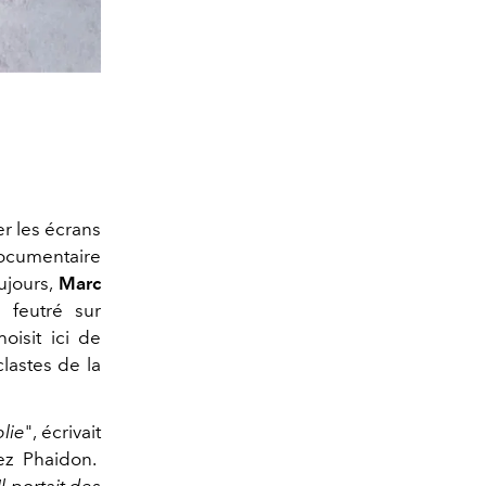
er les écrans
ocumentaire
ujours,
Marc
d feutré sur
oisit ici de
lastes de la
lie
", écrivait
ez Phaidon.
l portait des