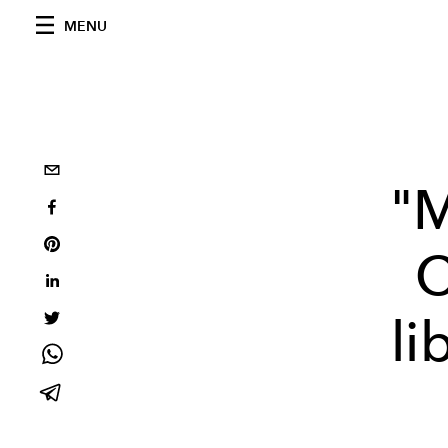
MENU
"M
C
li