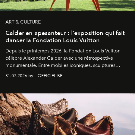
ART & CULTURE
Calder en apesanteur : l'exposition qui fait
danser la Fondation Louis Vuitton
Depuis le printemps 2026, la Fondation Louis Vuitton
célèbre Alexander Calder avec une rétrospective
monumentale. Entre mobiles iconiques, sculptures
monumentales et poésie du mouvement, l'artiste
31.07.2026 by L'OFFICIEL BE
américain investit les espaces imaginés par Frank Gehry
dans une exposition qui redonne toute sa légèreté à la
sculpture.