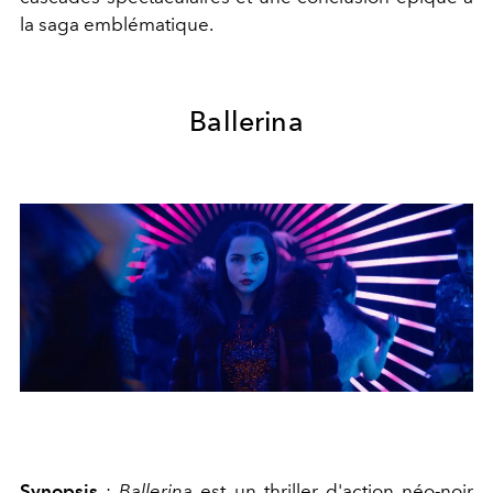
la saga emblématique.
Ballerina
Synopsis
:
Ballerina
est un thriller d'action néo-noir