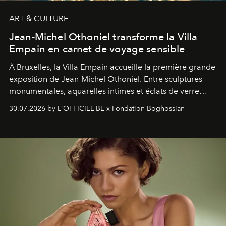
ART & CULTURE
Jean-Michel Othoniel transforme la Villa
Empain en carnet de voyage sensible
À Bruxelles, la Villa Empain accueille la première grande
exposition de Jean-Michel Othoniel. Entre sculptures
monumentales, aquarelles intimes et éclats de verre
soufflé, l’artiste français compose un itinéraire
30.07.2026 by L'OFFICIEL BE x Fondation Boghossian
émotionnel où chaque œuvre devient le souvenir
lumineux d’un voyage, d’une rencontre ou d’un
émerveillement.