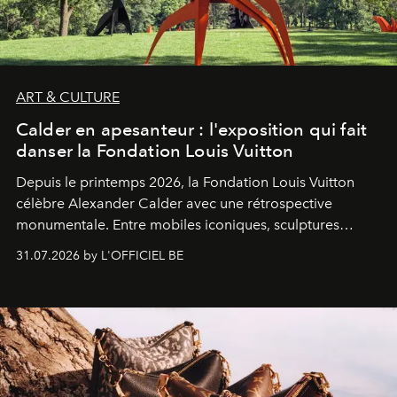
ART & CULTURE
Calder en apesanteur : l'exposition qui fait
danser la Fondation Louis Vuitton
Depuis le printemps 2026, la Fondation Louis Vuitton
célèbre Alexander Calder avec une rétrospective
monumentale. Entre mobiles iconiques, sculptures
monumentales et poésie du mouvement, l'artiste
31.07.2026 by L'OFFICIEL BE
américain investit les espaces imaginés par Frank Gehry
dans une exposition qui redonne toute sa légèreté à la
sculpture.