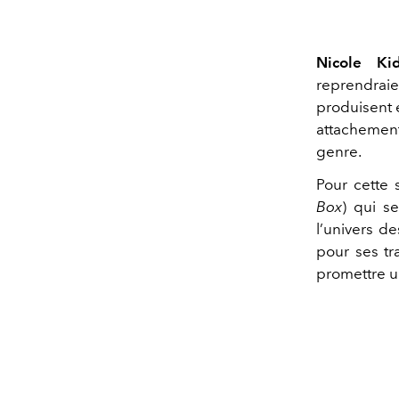
Nicole Ki
reprendraie
produisent 
attachement
genre.
Pour cette s
Box
) qui s
l’univers d
pour ses tr
promettre un