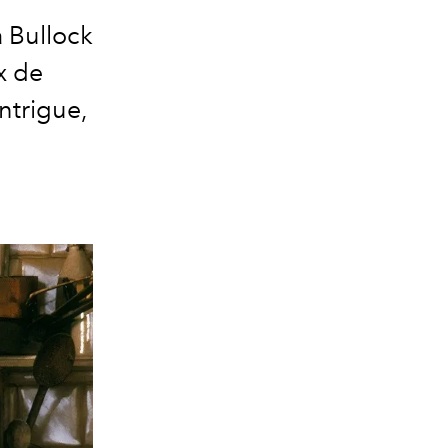
a Bullock
x de
ntrigue,