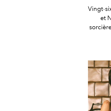
Vingt-si
et 
sorcièr