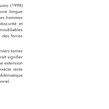
uses
(1998)
d’une longue
s les hommes
obscurité et
inoubliables
e des forces
erniers tomes
ait signifier
ne extension
exacte reste
emblématique
onnel.