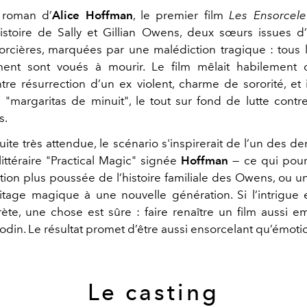
 roman d’
Alice Hoffman
, le premier film
Les Ensorcele
’histoire de Sally et Gillian Owens, deux sœurs issues 
orcières, marquées par une malédiction tragique : tou
ment sont voués à mourir. Le film mêlait habilement 
ntre résurrection d’un ex violent, charme de sororité, et 
 "margaritas de minuit", le tout sur fond de lutte contr
s.
uite très attendue, le scénario s'inspirerait de l’un des d
littéraire "Practical Magic" signée
Hoffman
— ce qui pourr
tion plus poussée de l’histoire familiale des Owens, ou u
itage magique à une nouvelle génération. Si l’intrigue 
ète, une chose est sûre : faire renaître un film aussi 
odin. Le résultat promet d’être aussi ensorcelant qu’émoti
Le casting