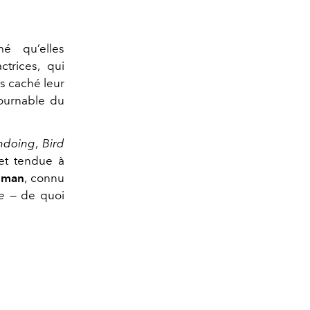
mé qu’elles
ctrices, qui
is caché leur
tournable du
ndoing
,
Bird
et tendue à
sman
, connu
e
— de quoi