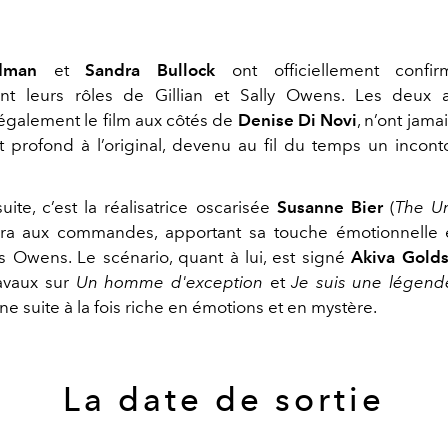
dman
et
Sandra Bullock
ont officiellement confir
nt leurs rôles de Gillian et Sally Owens. Les deux a
également le film aux côtés de
Denise Di Novi
, n’ont jama
 profond à l’original, devenu au fil du temps un incon
uite, c’est la réalisatrice oscarisée
Susanne Bier
(
The U
era aux commandes, apportant sa touche émotionnelle 
es Owens. Le scénario, quant à lui, est signé
Akiva Gold
avaux sur
Un homme d'exception
et
Je suis une légend
e suite à la fois riche en émotions et en mystère.
La date de sortie