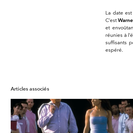
La date est
C’est
Warner
et envoûta
réunies à l’
suffisants p
espéré.
Articles associés