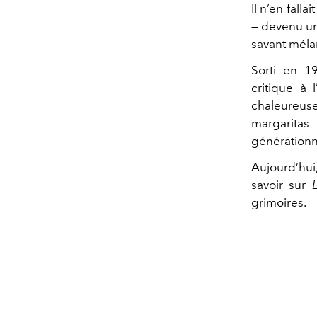
Il n’en fall
— devenu un 
savant méla
Sorti en 1
critique à
chaleureus
margarita
générationne
Aujourd’hui,
savoir sur
grimoires.