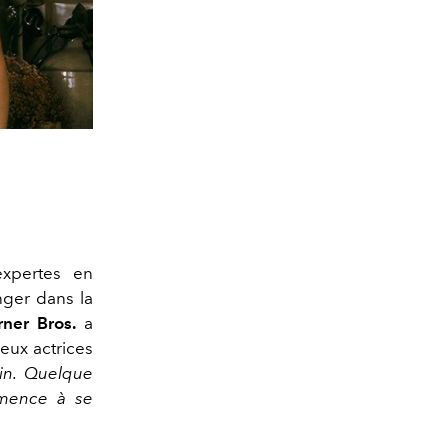
expertes en
nger dans la
ner Bros.
a
deux actrices
in. Quelque
mmence à se