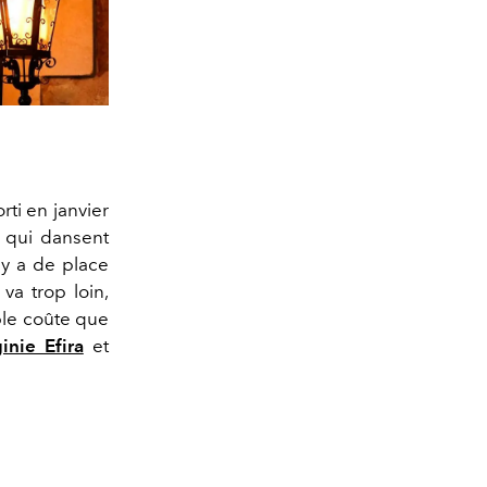
orti en janvier
, qui dansent
'y a de place
 va trop loin,
able coûte que
ginie Efira
et