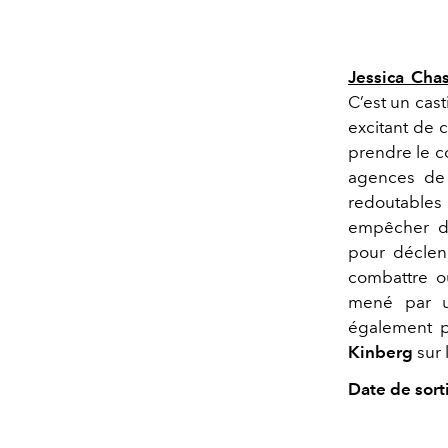
Jessica Chas
C’est un cas
excitant de 
prendre le c
agences de 
redoutables 
empêcher de
pour déclenc
combattre ou
mené par u
également pr
Kinberg
sur 
Date de sorti