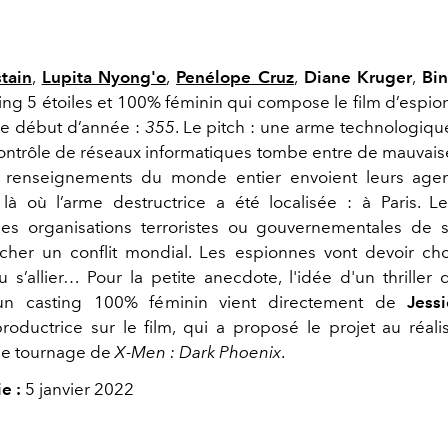
tain
,
Lupita Nyong'o
,
Penélope Cruz
,
Diane Kruger
,
Bi
ting 5 étoiles et 100% féminin qui compose le film d’espio
ce début d’année :
355
. Le pitch : une arme technologiq
ontrôle de réseaux informatiques tombe entre de mauvais
renseignements du monde entier envoient leurs agen
là où l’arme destructrice a été localisée : à Paris. L
s organisations terroristes ou gouvernementales de 
her un conflit mondial. Les espionnes vont devoir cho
 s’allier… Pour la petite anecdote, l'idée d'un thriller
n casting 100% féminin vient directement de
Jess
oductrice sur le film, qui a proposé le projet au réal
le tournage de
X-Men : Dark Phoenix
.
e :
5 janvier 2022