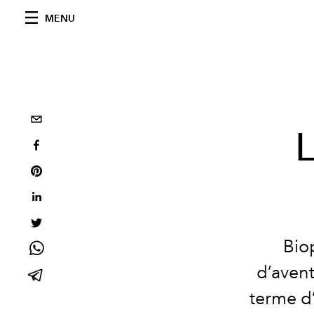
MENU
L
Bio
d’aven
terme d