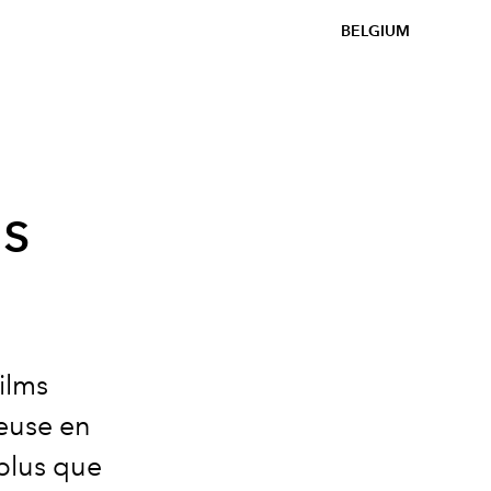
BELGIUM
us
2
ilms
euse en
plus que