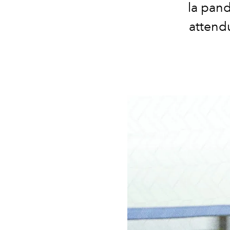
la pand
attendu