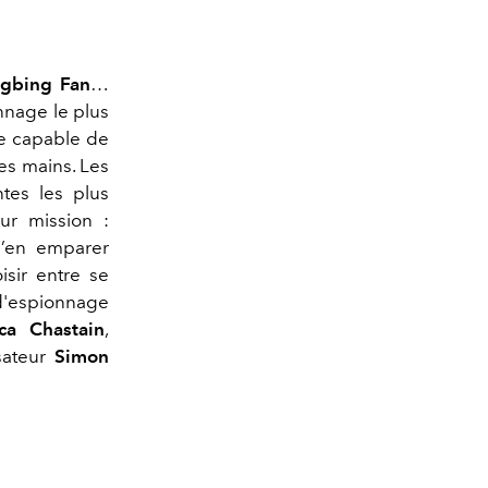
ngbing Fan
…
nnage le plus
ue capable de
es mains. Les
tes les plus
eur mission :
s’en emparer
isir entre se
 d'espionnage
ica Chastain
,
isateur
Simon