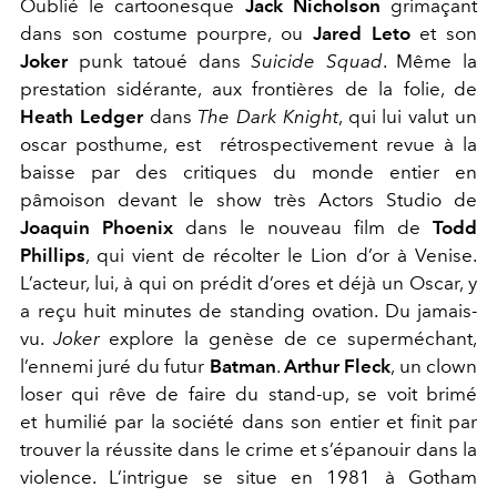
Oublié le cartoonesque
Jack Nicholson
grimaçant
dans son costume pourpre, ou
Jared Leto
et son
Joker
punk tatoué dans
Suicide Squad
. Même la
prestation sidérante, aux frontières de la folie, de
Heath Ledger
dans
The Dark Knight
, qui lui valut un
oscar posthume, est rétrospectivement revue à la
baisse par des critiques du monde entier en
pâmoison devant le show très Actors Studio de
Joaquin Phoenix
dans le nouveau film de
Todd
Phillips
, qui vient de récolter le Lion d’or à Venise.
L’acteur, lui, à qui on prédit d’ores et déjà un Oscar, y
a reçu huit minutes de standing ovation. Du jamais-
vu.
Joker
explore la genèse de ce superméchant,
l’ennemi juré du futur
Batman
.
Arthur Fleck
, un clown
loser qui rêve de faire du stand-up, se voit brimé
et humilié par la société dans son entier et finit par
trouver la réussite dans le crime et s’épanouir dans la
violence. L’intrigue se situe en 1981 à Gotham