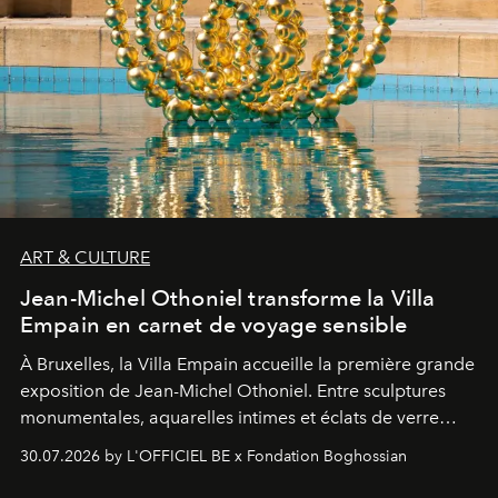
ART & CULTURE
Jean-Michel Othoniel transforme la Villa
Empain en carnet de voyage sensible
À Bruxelles, la Villa Empain accueille la première grande
exposition de Jean-Michel Othoniel. Entre sculptures
monumentales, aquarelles intimes et éclats de verre
soufflé, l’artiste français compose un itinéraire
30.07.2026 by L'OFFICIEL BE x Fondation Boghossian
émotionnel où chaque œuvre devient le souvenir
lumineux d’un voyage, d’une rencontre ou d’un