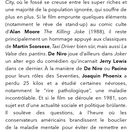
City, où le fossé se creuse entre les super riches et
une majorité de la population ignorée, qui souffre de
plus en plus. Si le film emprunte quelques éléments
(notamment le rêve de stand-up) au comic culte
d’
Alan Moore
The Killing Joke
(1988), il reste
principalement un hommage appuyé aux classiques
de
Martin Scorsese
,
Taxi Driver
bien sûr, mais aussi
La
Valse des pantins
.
De Niro
joue d’ailleurs dans
Joker
un alter ego du comédien qu’incarnait
Jerry Lewis
dans ce dernier. À la manière de
De Niro
ou
Pacino
pour leurs rôles des Seventies,
Joaquin Phoenix
a
perdu 25 kilos et a étudié certaines névroses,
notamment le “rire pathologique”, une maladie
incontrôlable. Et si le film se déroule en 1981, son
sujet est d’une actualité sociale et politique brûlante.
Il soulève des questions, à l’heure où les
conservateurs américains brandissent le bouclier
de la maladie mentale pour éviter de remettre en