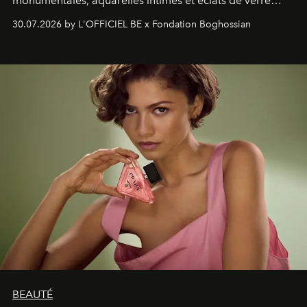
monumentales, aquarelles intimes et éclats de verre
soufflé, l’artiste français compose un itinéraire
30.07.2026 by L'OFFICIEL BE x Fondation Boghossian
émotionnel où chaque œuvre devient le souvenir
lumineux d’un voyage, d’une rencontre ou d’un
émerveillement.
BEAUTÉ