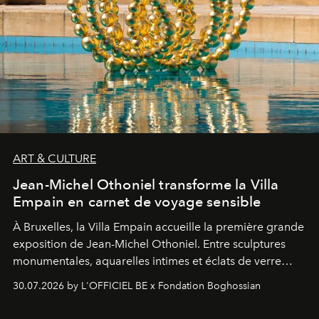
ART & CULTURE
Jean-Michel Othoniel transforme la Villa
Empain en carnet de voyage sensible
À Bruxelles, la Villa Empain accueille la première grande
exposition de Jean-Michel Othoniel. Entre sculptures
monumentales, aquarelles intimes et éclats de verre
soufflé, l’artiste français compose un itinéraire
30.07.2026 by L'OFFICIEL BE x Fondation Boghossian
émotionnel où chaque œuvre devient le souvenir
lumineux d’un voyage, d’une rencontre ou d’un