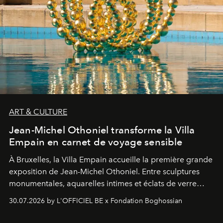
ART & CULTURE
Jean-Michel Othoniel transforme la Villa
Empain en carnet de voyage sensible
À Bruxelles, la Villa Empain accueille la première grande
exposition de Jean-Michel Othoniel. Entre sculptures
monumentales, aquarelles intimes et éclats de verre
soufflé, l’artiste français compose un itinéraire
30.07.2026 by L'OFFICIEL BE x Fondation Boghossian
émotionnel où chaque œuvre devient le souvenir
lumineux d’un voyage, d’une rencontre ou d’un