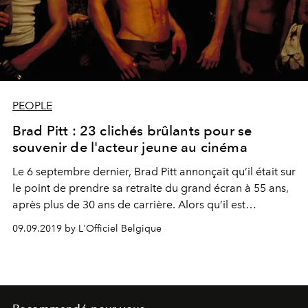
PEOPLE
Brad Pitt : 23 clichés brûlants pour se
souvenir de l'acteur jeune au cinéma
Le 6 septembre dernier, Brad Pitt annonçait qu’il était sur
le point de prendre sa retraite du grand écran à 55 ans,
après plus de 30 ans de carrière. Alors qu’il est
actuellement à l’affiche des films salués "Once Upon a
09.09.2019 by L'Officiel Belgique
Time in Hollywood" et "Ad Astra", l’acteur tire sa
révérence au sommet de sa gloire. Depuis "Thelma et
Louise", jusqu’à "Légendes d’automne", en passant par
"Fight Club" ou "Seven", retour en images sur les clichés
les plus sexy de l’acteur jeune au cinéma.