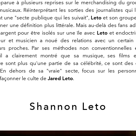
apparue à plusieurs reprises sur le merchandising du gr
musicaux. Réinterprétant les sorties des journalistes qui 
nt une "secte publique qui les suivait",
Leto
et son groupe
er une définition plus littérale. Mais au-delà des fans a
'argent pour être isolés sur une île avec
Leto
et endoctri
cteur et musicien a noué des relations avec un certai
eurs proches. Par ses méthodes non conventionnelles e
r, il a clairement montré que sa musique, ses films e
re sont plus qu'une partie de sa célébrité, ce sont des 
. En dehors de sa "vraie" secte, focus sur les perso
 façonner le culte de
Jared Leto
.
Shannon Leto