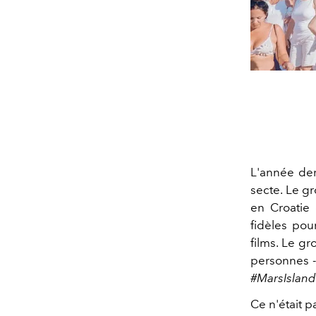
L'année der
secte. Le gr
en Croatie
fidèles pou
films. Le g
personnes -
#MarsIsland
Ce n'était p