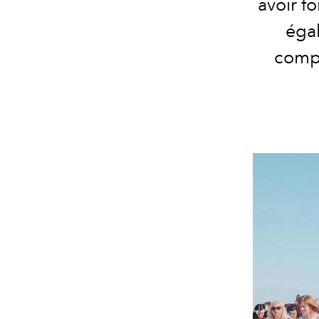
avoir f
éga
compo