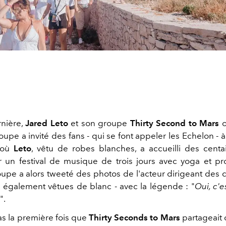
nière,
Jared Leto
et son groupe
Thirty Second to Mars
o
oupe a invité des fans - qui se font appeler les Echelon - à
 où
Leto
, vêtu de robes blanches, a accueilli des cent
r un festival de musique de trois jours avec yoga et pr
roupe a alors tweeté des photos de l'acteur dirigeant des 
 également vêtues de blanc - avec la légende : "
Oui, c'e
".
as la première fois que
Thirty Seconds to Mars
partageait 