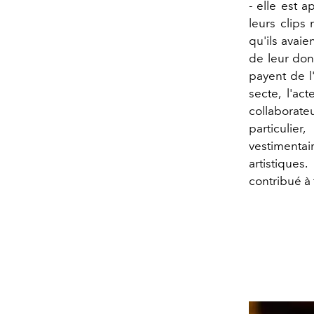
- elle est 
leurs clips 
qu'ils avaie
de leur donn
payent de l
secte, l'a
collaborat
particulie
vestimentai
artistiques
contribué à