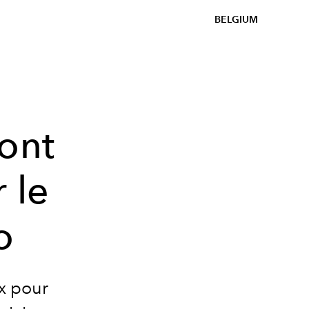
BELGIUM
ont
 le
o
ux pour