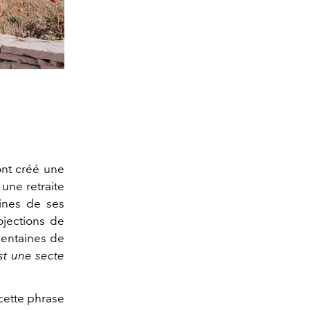
nt créé une
 une retraite
aines de ses
ojections de
centaines de
st une secte
cette phrase