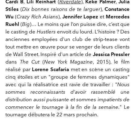
Cardi B
,
Lili Reinhart
(
Riverdale
),
Keke Palmer
,
Julia
Stiles
(
Dix bonnes raisons de te larguer
),
Constance
Wu
(
Crazy Rich Asians
),
Jennifer Lopez
et
Mercedes
Ruehl
(
Big
)… Le moins que l’on puisse dire, c’est que
le casting de
Hustlers
envoit du lourd. L’histoire ? Des
anciennes employées d'un club de strip-tease vont
tout mettre en œuvre pour se venger de leurs clients
de Wall Street. Inspiré d'un article de
Jessica Pressler
dans
The Cut
(
New York Magazine
, 2015), le film
réalisé par
Lorene Scafaria
met en scène un casting
cinq étoiles et un "groupe de femmes dynamiques"
avec qui la réalisatrice est ravie de travailler : "
Nous
sommes reconnaissants d'avoir rassemblé une
distribution aussi puissante et sommes impatients de
commencer le tournage à la fin de la semaine.
" Le
tournage débutera le 22 mars prochain.