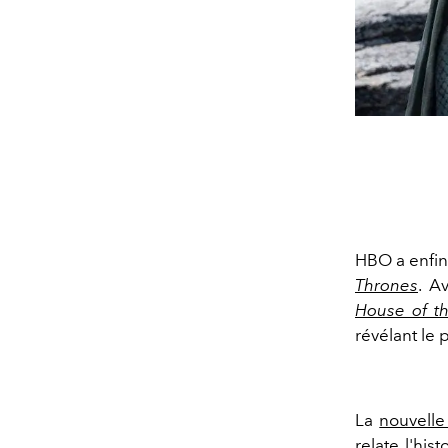
HBO a enfin
Thrones
. A
House of t
révélant le
La
nouvelle
relate l'hi