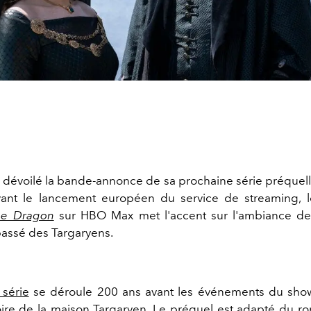
 dévoilé la bande-annonce de sa prochaine série préquel
vant le lancement européen du service de streaming, l
he Dragon
sur HBO Max met l'accent sur l'ambiance de 
 passé des Targaryens.
 série
se déroule 200 ans avant les événements du show 
stoire de la maison Targaryen. Le préquel est adapté du r