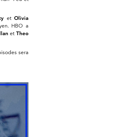
cy
et
Olivia
ryen. HBO a
lan
et
Theo
.
épisodes sera
.