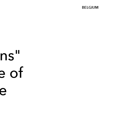
BELGIUM
ns"
e of
le