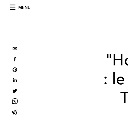
MENU
"H
: l
T