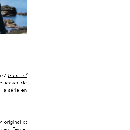
le à
Game of
e teaser de
la série en
original et
oman "Feu et