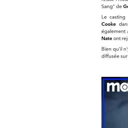
Sang" de
Ge
Le castin
Cooke
dans
également
Nate
ont rej
Bien qu'il n
diffusée sur