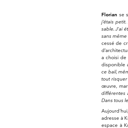
Florian
se s
j’étais peti
sable. J'ai 
sans même 
cessé de cr
d’architectu
a choisi de
disponible 
ce bail, mêm
tout risque
œuvre, mar
différentes
Dans tous le
Aujourd'hu
adresse à Kn
espace à Kn