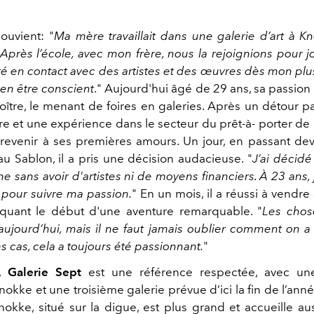
ouvient: "
Ma mère travaillait dans une galerie d’art à 
t. Après l’école, avec mon frère, nous la rejoignions pour 
été en contact avec des artistes et des œuvres dès mon pl
en être
conscient
." Aujourd'hui âgé de 29 ans, sa passion p
oître, le menant de foires en galeries. Après un détour p
re et une expérience dans le secteur du prêt-à- porter de 
 revenir à ses premières amours. Un jour, en passant dev
au Sablon, il a pris une décision audacieuse. "
J’ai décid
e sans avoir d'artistes ni de moyens financiers. À 23 ans, j
r pour suivre ma passion.
"
En un mois, il a réussi à vendre
quant le début d'une aventure remarquable. "
Les chos
 aujourd’hui, mais il ne faut jamais oublier comment on
s cas, cela a toujours été passionnant.
"
i,
Galerie Sept
est une référence respectée, avec u
okke et une troisième galerie prévue d’ici la fin de l’ann
okke, situé sur la digue, est plus grand et accueille au