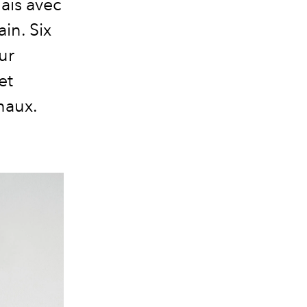
mais avec
in. Six
ur
et
naux.