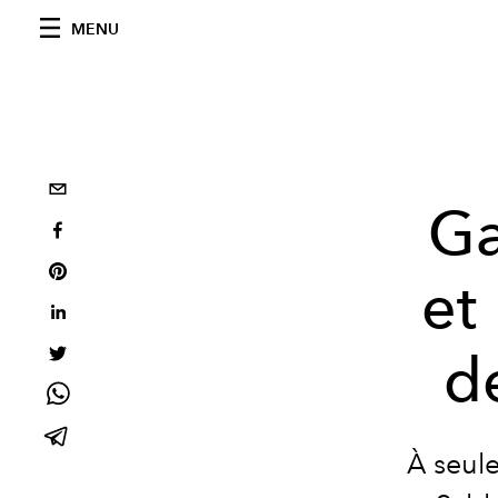
MENU
Ga
et
d
À seule