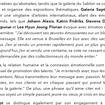
atives qu'abstraites, tandis que la galerie du Sablon se 
on et organise des expositions thématiques.
Galerie Sept
t une vingtaine d’artistes internationaux, allant des é
més, tels que
Johann Alexis
,
Katrin Fridriks
,
Stevens D
zpunar
et
Lee Hyun Joung
.
Florian
évoque avec émotion s
ernière. "
J’ai découvert ses œuvres émouvantes sur un blog
essage. Elle est venue à Bruxelles en bus avec des sa
ux. J’en ai vendu un premier rapidement, puis un plus gr
ujourd’hui, j’en ai vendu une centaine, sa cote ne cessant
ès demandée par des collectionneurs du monde entier
."
n
, la relation humaine et la connexion émotionnelle sont 
vail de promotion des talents. "
Je m’entends avec tous les
entons. Nous transmettons leur message avec passion. 
istes, en nos clients et en chaque passant qui prend 
ns la
galerie
." De plus, une phrase qu’il aime citer est : 
us soyez un simple passant, jeune ou vieux, je crois en to
ept
se distingue également par son engagement à r