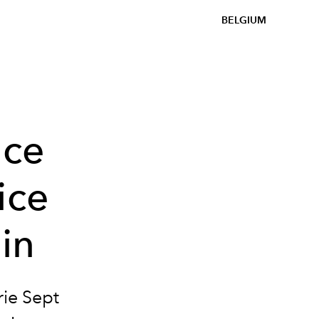
BELGIUM
ace
ice
in
rie Sept