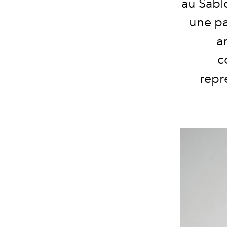
au Sablo
une pa
a
c
repr