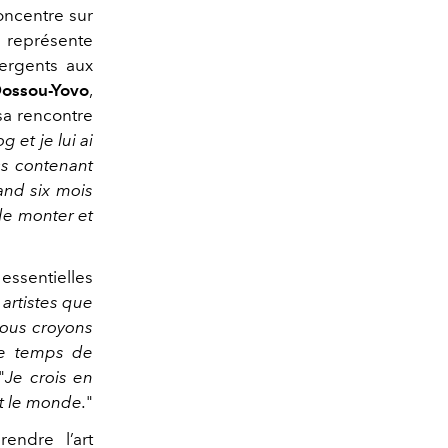
concentre sur
représente
mergents aux
ossou-Yovo
,
a rencontre
 et je lui ai
cs contenant
and six mois
 de monter et
essentielles
 artistes que
Nous croyons
le temps de
"
Je crois en
ut le monde.
"
endre l’art