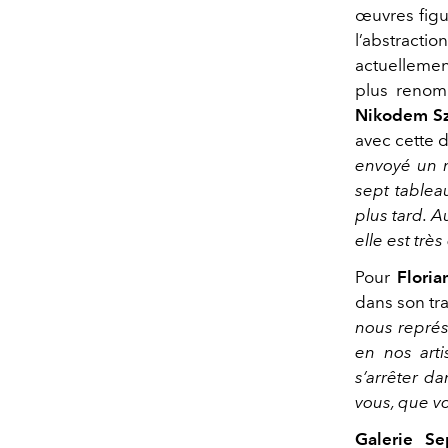
œuvres figur
l’abstracti
actuellemen
plus renom
Nikodem S
avec cette d
envoyé un m
sept tablea
plus tard. A
elle est tr
Pour
Floria
dans son tra
nous représ
en nos art
s’arrêter da
vous, que vo
Galerie S