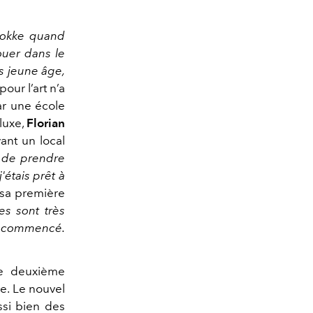
Knokke quand
jouer dans le
us jeune âge,
our l’art n’a
ar une école
luxe,
Florian
ant un local
é de prendre
'étais prêt à
 sa première
es sont très
 a commencé.
ne deuxième
ée. Le nouvel
ssi bien des