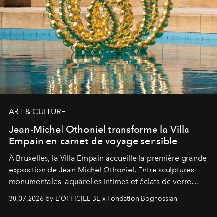
ART & CULTURE
Jean-Michel Othoniel transforme la Villa
Empain en carnet de voyage sensible
À Bruxelles, la Villa Empain accueille la première grande
exposition de Jean-Michel Othoniel. Entre sculptures
monumentales, aquarelles intimes et éclats de verre
soufflé, l’artiste français compose un itinéraire
30.07.2026 by L'OFFICIEL BE x Fondation Boghossian
émotionnel où chaque œuvre devient le souvenir
lumineux d’un voyage, d’une rencontre ou d’un