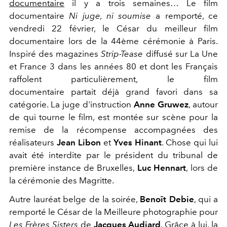
documentaire
il y a trois semaines… Le film
documentaire
Ni juge, ni soumise
a remporté, ce
vendredi 22 février, le César du meilleur film
documentaire lors de la 44ème cérémonie à Paris.
Inspiré des magazines
Strip-Tease
diffusé sur La Une
et France 3 dans les années 80 et dont les Français
raffolent particulièrement, le film
documentaire partait déjà grand favori dans sa
catégorie. La juge d'instruction
Anne Gruwez
, autour
de qui tourne le film, est montée sur scène pour la
remise de la récompense accompagnées des
réalisateurs
Jean Libon
et
Yves Hinant
. Chose qui lui
avait été interdite par le président du tribunal de
première instance de Bruxelles,
Luc Hennart
,
lors de
la cérémonie des Magritte.
Autre lauréat belge de la soirée,
Benoît Debie
, qui a
remporté le César de la Meilleure photographie pour
Les Frères Sisters
de
Jacques Audiard
. Grâce à lui, la