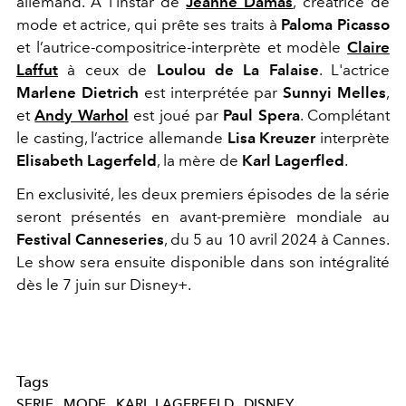
allemand. À l'instar de
Jeanne Damas
, créatrice de
mode et actrice, qui prête ses traits à
Paloma Picasso
et l’autrice-compositrice-interprète et modèle
Claire
Laffut
à ceux de
Loulou de La Falaise
. L'actrice
Marlene Dietrich
est interprétée par
Sunnyi
Melles
,
et
Andy Warhol
est joué par
Paul Spera
. Complétant
le casting, l’actrice allemande
Lisa Kreuzer
interprète
Elisabeth Lagerfeld
, la mère de
Karl Lagerfled
.
En exclusivité, les deux premiers épisodes de la série
seront présentés en avant-première mondiale au
Festival Canneseries
, du 5 au 10 avril 2024 à Cannes.
Le show sera ensuite disponible dans son intégralité
dès le 7 juin sur Disney+.
Tags
SERIE
MODE
KARL LAGERFELD
DISNEY