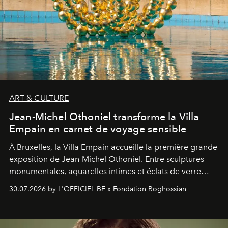
ART & CULTURE
Jean-Michel Othoniel transforme la Villa
Empain en carnet de voyage sensible
À Bruxelles, la Villa Empain accueille la première grande
exposition de Jean-Michel Othoniel. Entre sculptures
monumentales, aquarelles intimes et éclats de verre
soufflé, l’artiste français compose un itinéraire
30.07.2026 by L'OFFICIEL BE x Fondation Boghossian
émotionnel où chaque œuvre devient le souvenir
lumineux d’un voyage, d’une rencontre ou d’un
émerveillement.