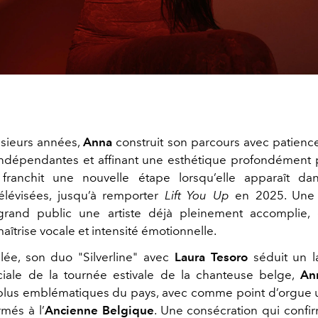
sieurs années,
Anna
construit son parcours avec patience,
 indépendantes et affinant une esthétique profondément 
 franchit une nouvelle étape lorsqu’elle apparaît dan
élévisées, jusqu’à remporter
Lift You Up
en 2025. Une v
grand public une artiste déjà pleinement accomplie,
îtrise vocale et intensité émotionnelle.
lée, son duo "Silverline" avec
Laura Tesoro
séduit un l
ciale de la tournée estivale de la chanteuse belge,
An
plus emblématiques du pays, avec comme point d’orgue 
rmés à l’
Ancienne Belgique
. Une consécration qui confi