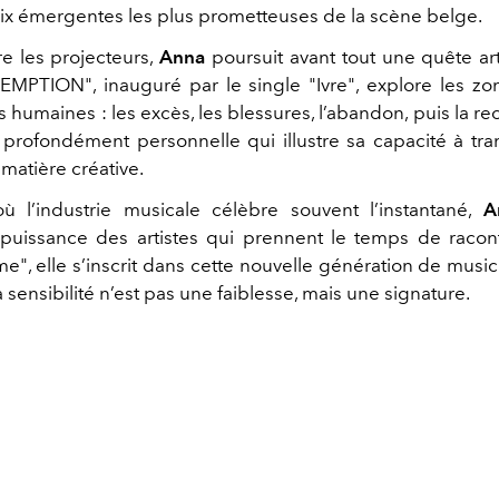
oix émergentes les plus prometteuses de la scène belge.
re les projecteurs,
Anna
poursuit avant tout une quête art
EMPTION", inauguré par le single "Ivre", explore les zo
s humaines : les excès, les blessures, l’abandon, puis la re
rofondément personnelle qui illustre sa capacité à tra
n matière créative.
ù l’industrie musicale célèbre souvent l’instantané,
A
 puissance des artistes qui prennent le temps de racon
me", elle s’inscrit dans cette nouvelle génération de musi
a sensibilité n’est pas une faiblesse, mais une signature.