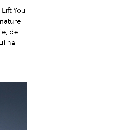
Lift You
nature
ie, de
ui ne