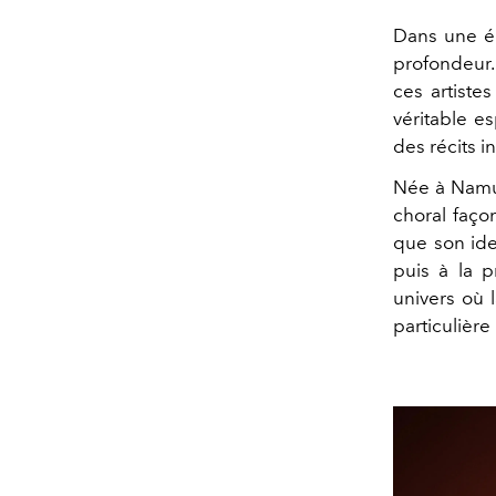
Dans une ép
profondeur.
ces artiste
véritable e
des récits i
Née à Namu
choral faço
que son ide
puis à la p
univers où 
particulière 