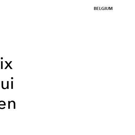
BELGIUM
ix
ui
 en
l