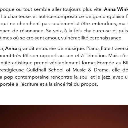
oque où tout semble aller toujours plus vite,
Anna Wink
 La chanteuse et autrice-compositrice belgo-congolaise fa
s qui ne cherchent pas seulement à être entendues, mai
space de résonance. Sa voix, à la fois chaleureuse et puis
ntimes où se croisent amour, vulnérabilité et renaissance.
r,
Anna
grandit entourée de musique. Piano, flûte traversi
nnent très tôt son rapport au son et à l’émotion. Mais c’e
ntité artistique prend véritablement forme. Formée au
restigieuse Guildhall School of Music & Drama, elle 
la pop contemporaine rencontre la soul et le jazz, avec u
portée à l’écriture et à la sincérité du propos.