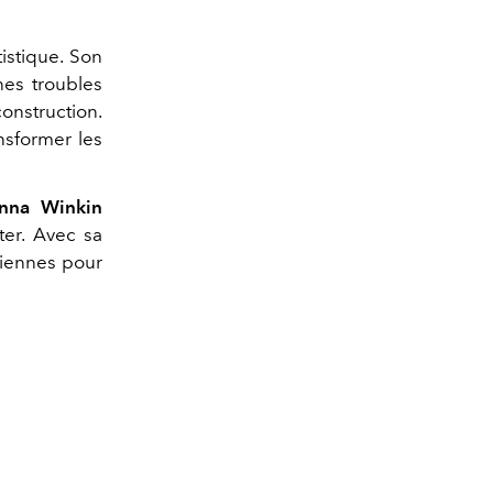
istique. Son
nes troubles
construction.
nsformer les
nna Winkin
ter. Avec sa
ciennes pour