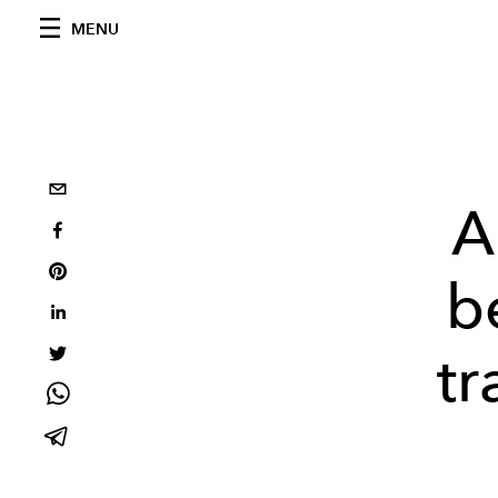
MENU
A
b
tr