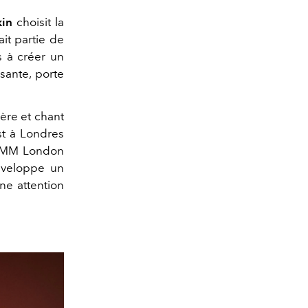
in
choisit la
it partie de
s à créer un
sante, porte
ère et chant
st à Londres
 BIMM London
développe un
ne attention