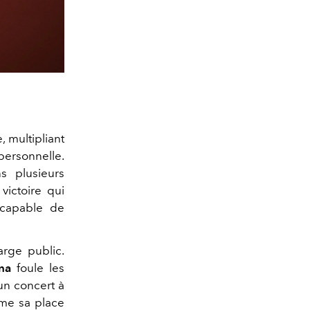
 multipliant
personnelle.
s plusieurs
ictoire qui
 capable de
arge public.
na
foule les
un concert à
rme sa place