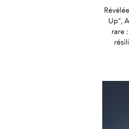
Révélée
Up", 
rare 
rési