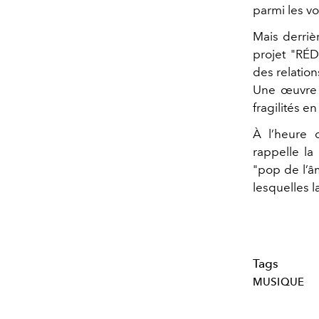
parmi les v
Mais derriè
projet "RÉD
des relation
Une œuvre p
fragilités e
À l’heure o
rappelle la
"pop de l’â
lesquelles l
Tags
MUSIQUE