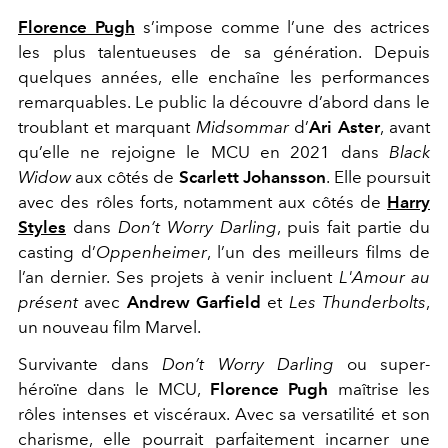
Florence Pugh
s’impose comme l’une des actrices
les plus talentueuses de sa génération. Depuis
quelques années, elle enchaîne les performances
remarquables. Le public la découvre d’abord dans le
troublant et marquant
Midsommar
d’
Ari Aster
, avant
qu’elle ne rejoigne le MCU en 2021 dans
Black
Widow
aux côtés de
Scarlett Johansson
. Elle poursuit
avec des rôles forts, notamment aux côtés de
Harry
Styles
dans
Don’t Worry Darling
, puis fait partie du
casting d’
Oppenheimer
, l’un des meilleurs films de
l’an dernier. Ses projets à venir incluent
L'Amour au
présent
avec
Andrew Garfield
et
Les Thunderbolts
,
un nouveau film Marvel.
Survivante dans
Don’t Worry Darling
ou super-
héroïne dans le MCU,
Florence Pugh
maîtrise les
rôles intenses et viscéraux. Avec sa versatilité et son
charisme, elle pourrait parfaitement incarner une