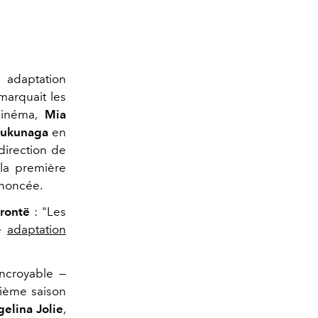
 adaptation
arquait les
 cinéma,
Mia
Fukunaga
en
direction de
la première
nnoncée.
rontë
: "Les
ne
adaptation
incroyable —
ième saison
elina Jolie
,