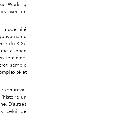
ique
Working
ours avec un
 modernité
 gouvernante
erre du XIXe
c une audace
on féminine.
cret, semble
omplexité et
 son travail
l’histoire un
ine. D’autres
ls celui de