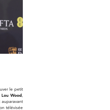
uver le petit
 Lou Wood
,
t auparavant
ion télévisée