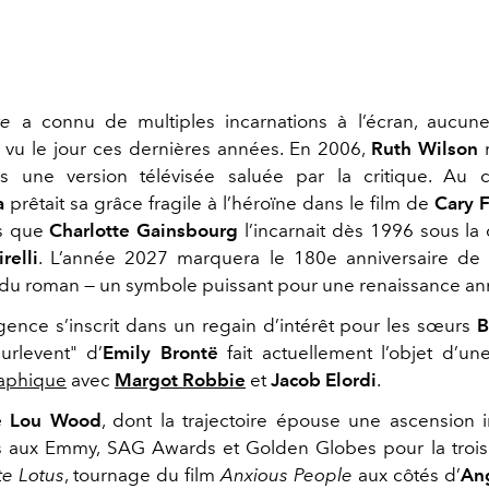
re
a connu de multiples incarnations à l’écran, aucune
 vu le jour ces dernières années. En 2006,
Ruth Wilson
m
ns une version télévisée saluée par la critique. Au
a
prêtait sa grâce fragile à l’héroïne dans le film de
Cary 
is que
Charlotte Gainsbourg
l’incarnait dès 1996 sous la 
relli
. L’année 2027 marquera le 180e anniversaire de 
 du roman — un symbole puissant pour une renaissance a
gence s’inscrit dans un regain d’intérêt pour les sœurs
B
urlevent" d’
Emily Brontë
fait actuellement l’objet d’u
aphique
avec
Margot Robbie
et
Jacob Elordi
.
e Lou Wood
, dont la trajectoire épouse une ascension 
s aux Emmy, SAG Awards et Golden Globes pour la trois
te Lotus
, tournage du film
Anxious People
aux côtés d’
Ang