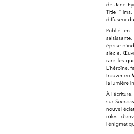
de
Jane Ey
Title Films
,
diffuseur d
Publié en
saisissante
éprise d’in
siècle. Œuv
rare les qu
L’héroïne, 
trouver en
la lumière i
À l’écriture
sur
Success
nouvel éclat
rôles d’en
l’énigmatiq