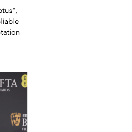
otus",
liable
tation