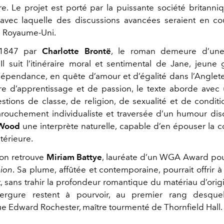
re
. Le projet est porté par la puissante société britann
 avec laquelle des discussions avancées seraient en c
u Royaume-Uni.
 1847 par
Charlotte Brontë
, le roman demeure d’une
. Il suit l’itinéraire moral et sentimental de Jane, jeune
dépendance, en quête d’amour et d’égalité dans l’Anglet
re d’apprentissage et de passion, le texte aborde ave
estions de classe, de religion, de sexualité et de conditi
farouchement individualiste et traversée d’un humour dis
Wood
une interprète naturelle, capable d’en épouser la c
ntérieure.
, on retrouve
Miriam Battye
, lauréate d’un WGA Award pour
ion
. Sa plume, affûtée et contemporaine, pourrait offrir à 
, sans trahir la profondeur romantique du matériau d’orig
vergure restent à pourvoir, au premier rang desque
ue Edward Rochester, maître tourmenté de Thornfield Hall.