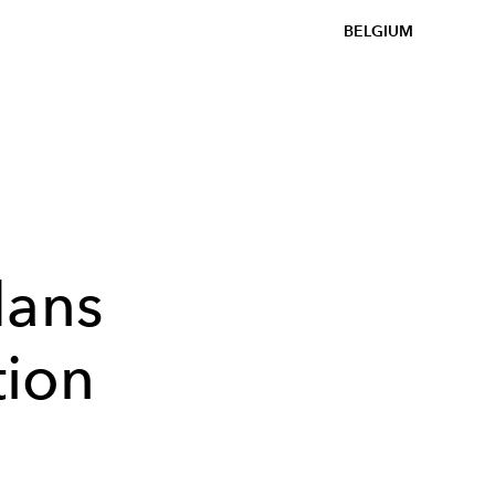
BELGIUM
dans
tion