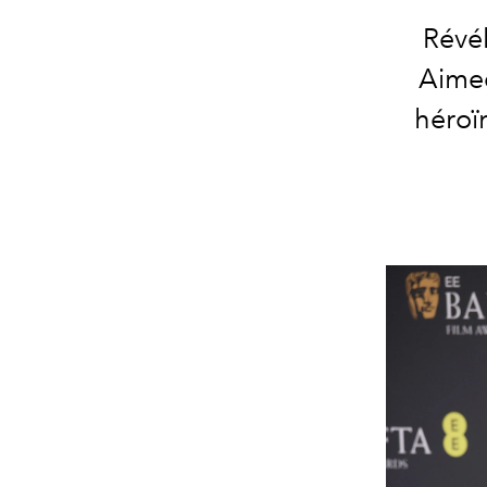
Révél
Aimee
héroï