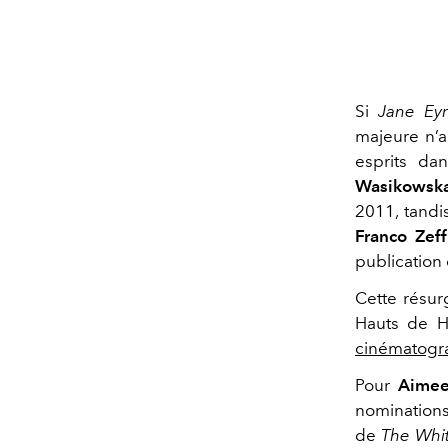
Si
Jane Ey
majeure n’a
esprits da
Wasikowsk
2011, tand
Franco Zeffi
publication
Cette résur
Hauts de H
cinématogr
Pour
Aime
nomination
de
The Whi