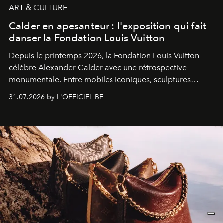
ART & CULTURE
Calder en apesanteur : l'exposition qui fait
danser la Fondation Louis Vuitton
Depuis le printemps 2026, la Fondation Louis Vuitton
célèbre Alexander Calder avec une rétrospective
monumentale. Entre mobiles iconiques, sculptures
monumentales et poésie du mouvement, l'artiste
31.07.2026 by L'OFFICIEL BE
américain investit les espaces imaginés par Frank Gehry
dans une exposition qui redonne toute sa légèreté à la
sculpture.