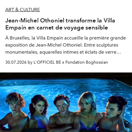
ART & CULTURE
Jean-Michel Othoniel transforme la Villa
Empain en carnet de voyage sensible
À Bruxelles, la Villa Empain accueille la première grande
exposition de Jean-Michel Othoniel. Entre sculptures
monumentales, aquarelles intimes et éclats de verre
soufflé, l’artiste français compose un itinéraire
30.07.2026 by L'OFFICIEL BE x Fondation Boghossian
émotionnel où chaque œuvre devient le souvenir
lumineux d’un voyage, d’une rencontre ou d’un
émerveillement.