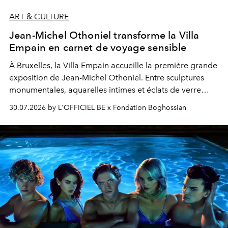
ART & CULTURE
Jean-Michel Othoniel transforme la Villa
Empain en carnet de voyage sensible
À Bruxelles, la Villa Empain accueille la première grande
exposition de Jean-Michel Othoniel. Entre sculptures
monumentales, aquarelles intimes et éclats de verre
soufflé, l’artiste français compose un itinéraire
30.07.2026 by L'OFFICIEL BE x Fondation Boghossian
émotionnel où chaque œuvre devient le souvenir
lumineux d’un voyage, d’une rencontre ou d’un
émerveillement.