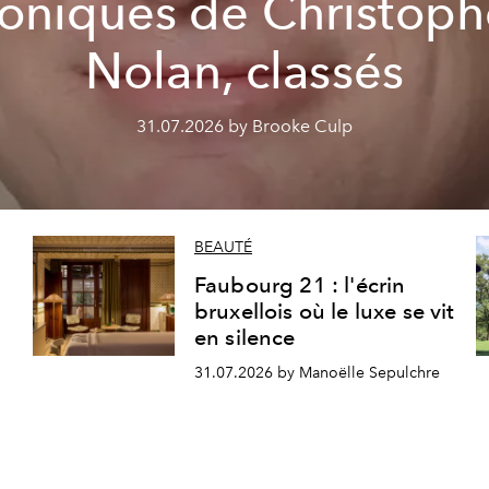
coniques de Christoph
Nolan, classés
31.07.2026 by Brooke Culp
BEAUTÉ
Faubourg 21 : l'écrin
bruxellois où le luxe se vit
en silence
31.07.2026 by Manoëlle Sepulchre