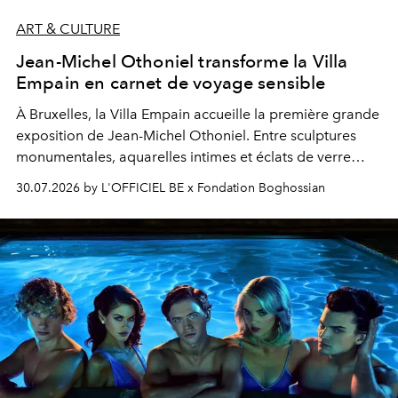
ART & CULTURE
Jean-Michel Othoniel transforme la Villa
Empain en carnet de voyage sensible
À Bruxelles, la Villa Empain accueille la première grande
exposition de Jean-Michel Othoniel. Entre sculptures
monumentales, aquarelles intimes et éclats de verre
soufflé, l’artiste français compose un itinéraire
30.07.2026 by L'OFFICIEL BE x Fondation Boghossian
émotionnel où chaque œuvre devient le souvenir
lumineux d’un voyage, d’une rencontre ou d’un
émerveillement.