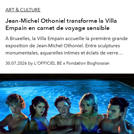
ART & CULTURE
Jean-Michel Othoniel transforme la Villa
Empain en carnet de voyage sensible
À Bruxelles, la Villa Empain accueille la première grande
exposition de Jean-Michel Othoniel. Entre sculptures
monumentales, aquarelles intimes et éclats de verre
soufflé, l’artiste français compose un itinéraire
30.07.2026 by L'OFFICIEL BE x Fondation Boghossian
émotionnel où chaque œuvre devient le souvenir
lumineux d’un voyage, d’une rencontre ou d’un
émerveillement.