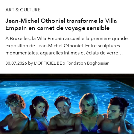
ART & CULTURE
Jean-Michel Othoniel transforme la Villa
Empain en carnet de voyage sensible
À Bruxelles, la Villa Empain accueille la première grande
exposition de Jean-Michel Othoniel. Entre sculptures
monumentales, aquarelles intimes et éclats de verre
soufflé, l’artiste français compose un itinéraire
30.07.2026 by L'OFFICIEL BE x Fondation Boghossian
émotionnel où chaque œuvre devient le souvenir
lumineux d’un voyage, d’une rencontre ou d’un
émerveillement.