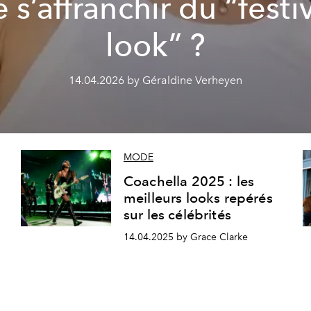
 s’affranchir du “festi
look” ?
14.04.2026 by Géraldine Verheyen
MODE
Coachella 2025 : les
meilleurs looks repérés
sur les célébrités
14.04.2025 by Grace Clarke