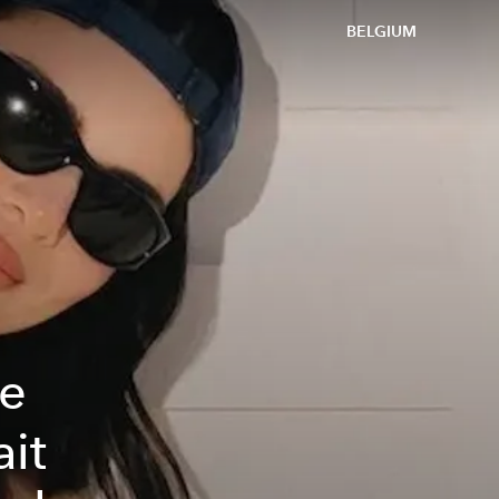
BELGIUM
le
it