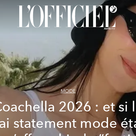
MODE
oachella 2026 : et si 
rai statement mode éta