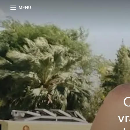
MENU
C
v