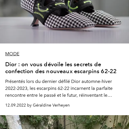
MODE
Dior : on vous dévoile les secrets de
confection des nouveaux escarpins 62-22
Présentés lors du dernier défilé Dior automne-hiver
2022-2023, les escarpins 62-22 incarnent la parfaite
rencontre entre le passé et le futur, réinventant le
modèle emblématique imaginé par Roger Vivier,
12.09.2022 by Géraldine Verheyen
upgradé pour l’occasion d’une bride high tech. Une
prouesse de savoir-faire dont on vous dévoile tous les
secrets depuis l’atelier de la maison.