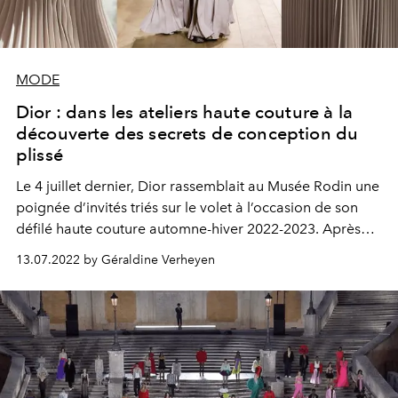
MODE
Dior : dans les ateliers haute couture à la
découverte des secrets de conception du
plissé
Le 4 juillet dernier, Dior rassemblait au Musée Rodin une
poignée d’invités triés sur le volet à l’occasion de son
défilé haute couture automne-hiver 2022-2023. Après
l’effervescence de l’événement, la maison nous invite
13.07.2022 by Géraldine Verheyen
aujourd’hui dans ses ateliers haute couture, à la
découverte des secrets de conceptions de son plissé,
témoin d'un savoir-faire unique faisant perdurer son
héritage.