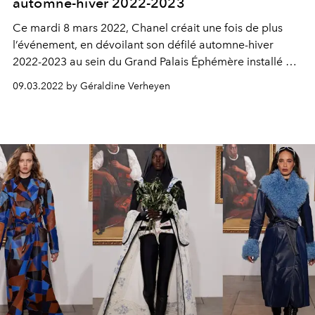
automne-hiver 2022-2023
Ce mardi 8 mars 2022, Chanel créait une fois de plus
l’événement, en dévoilant son défilé automne-hiver
2022-2023 au sein du Grand Palais Éphémère installé à
deux pas du Champs de Mars à Paris, le temps des
09.03.2022 by Géraldine Verheyen
travaux de rénovation de l’original. Un show faisant la
part belle au tweed, décliné sous toutes ses couture.
Voici 5 choses à retenir de cette collection déjà collector.