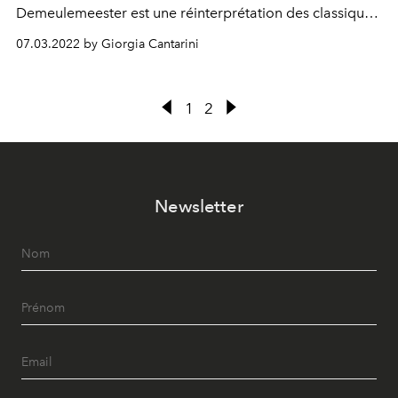
Demeulemeester est une réinterprétation des classiques
de la Maison. Avec à la clé des silhouettes allongées,
07.03.2022 by Giorgia Cantarini
une palette de couleurs essentielles et beaucoup de cuir.
1
2
Newsletter