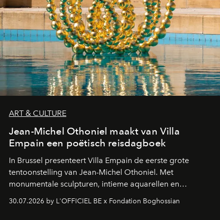
ART & CULTURE
Jean-Michel Othoniel maakt van Villa
Empain een poëtisch reisdagboek
In Brussel presenteert Villa Empain de eerste grote
tentoonstelling van Jean-Michel Othoniel. Met
monumentale sculpturen, intieme aquarellen en
fonkelend Murano-glas creëert de Franse kunstenaar
30.07.2026 by L'OFFICIEL BE x Fondation Boghossian
een emotionele reis waarin elk werk de herinnering
oproept aan een ontmoeting, een bestemming of een