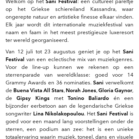
Welkom op het
Sani Festival
: een cultureel pareltje
op het Griekse schiereiland Kassandra, waar
ongerepte
natuur en artistieke finesse elkaar vinden.
Elk jaar wordt dit internationale muziekfestival van
naam en faam in het meest prestigieuze luxeresort
ter wereld georganiseerd.
Van 12 juli tot 23 augustus geniet je op het
Sani
Festival
van een eclectische mix van muziekgenres.
Voor de line-up kunnen we rekenen op een
sterrenparade van wereldklasse: goed voor 14
Grammy Awards en 36 nominaties.
Sani
verwelkomt
de
Buena Vista All Stars
,
Norah Jones
,
Gloria Gaynor
,
de
Gipsy Kings
met
Tonino Baliardo
én een
bijzonder eerbetoon aan de legendarische Griekse
songwriter
Lina Nikolakopoulou
. Het
Sani Festival
is
goed voor een maand lang
voorstellingen onder de
sterren, een podium aan zee: het is een unieke
totaalervaring waarin muziek, toneel, dans en visuele