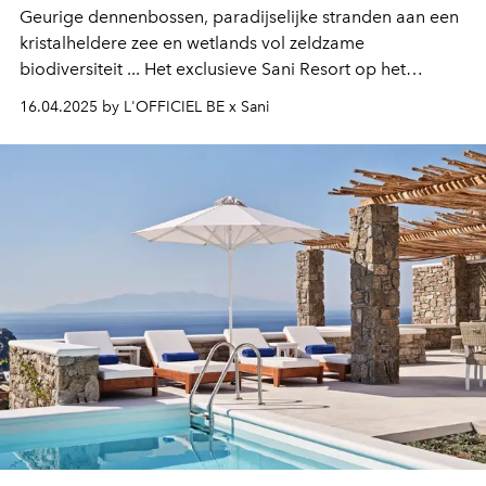
Geurige dennenbossen, paradijselijke stranden aan een
kristalheldere zee en wetlands vol zeldzame
biodiversiteit ... Het exclusieve Sani Resort op het
Griekse schiereiland Kassandra in Chalkidiki weet
16.04.2025 by L'OFFICIEL BE x Sani
ultieme luxe perfect te combineren met duurzaamheid.
Een bestemming die in elk opzicht betoverend is.