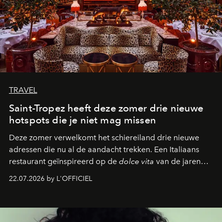
TRAVEL
Saint-Tropez heeft deze zomer drie nieuwe
hotspots die je niet mag missen
Deze zomer verwelkomt het schiereiland drie nieuwe
adressen die nu al de aandacht trekken. Een Italiaans
restaurant geïnspireerd op de
dolce vita
van de jaren
zestig, een Japanse hotspot die na zonsondergang
22.07.2026 by L'OFFICIEL
verandert in een bruisende ontmoetingsplek en de
legendarische Parijse club Raspoutine die eindelijk
neerstrijkt in Saint-Tropez. Dit zijn de nieuwe adressen
die deze zomer de toon zetten, van lange lunches tot