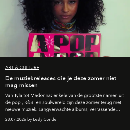
ART & CULTURE
De muziekreleases die je deze zomer niet
mag missen
Van Tyla tot Madonna: enkele van de grootste namen uit
de pop-, R&B- en soulwereld zijn deze zomer terug met
nieuwe muziek. Langverwachte albums, verrassende
comebacks en veelbelovende nieuwe projecten: dit zijn
28.07.2026 by Lesly Conde
de releases die je niet mag missen.