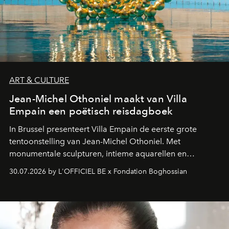
ART & CULTURE
Jean-Michel Othoniel maakt van Villa
Empain een poëtisch reisdagboek
In Brussel presenteert Villa Empain de eerste grote
tentoonstelling van Jean-Michel Othoniel. Met
monumentale sculpturen, intieme aquarellen en
fonkelend Murano-glas creëert de Franse kunstenaar
30.07.2026 by L'OFFICIEL BE x Fondation Boghossian
een emotionele reis waarin elk werk de herinnering
oproept aan een ontmoeting, een bestemming of een
moment van verwondering.