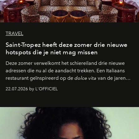
TRAVEL
Saint-Tropez heeft deze zomer drie nieuwe
hotspots die je niet mag missen
Deze zomer verwelkomt het schiereiland drie nieuwe
adressen die nu al de aandacht trekken. Een Italiaans
restaurant geïnspireerd op de
dolce vita
van de jaren
zestig, een Japanse hotspot die na zonsondergang
22.07.2026 by L'OFFICIEL
verandert in een bruisende ontmoetingsplek en de
legendarische Parijse club Raspoutine die eindelijk
neerstrijkt in Saint-Tropez. Dit zijn de nieuwe adressen
die deze zomer de toon zetten, van lange lunches tot
zwoele nachten.