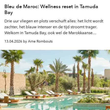
Bleu de Maroc: Wellness reset in Tamuda
Bay
Drie uur vliegen en plots verschuift alles: het licht wordt
zachter, het blauw intenser en de tijd stroomt trager.
Welkom in Tamuda Bay, ook wel de Marokkaanse
Rivièra genoemd. Aan deze mediterrane kustlijn van
13.04.2026 by Arne Rombouts
lange stranden geniet je van de Marokkaanse cultuur,
pure wellness en een verfijnde keuken. En naast een
flinke portie vitamine D, blijven vooral de blauwtinten
lang nazinderen.