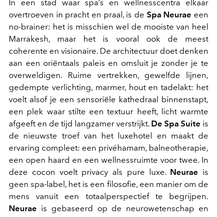
In een stad waar spa’s en wellnesscentra elkaar
overtroeven in pracht en praal, is de
Spa Neurae
een
no-brainer: het is misschien wel de mooiste van heel
Marrakesh, maar het is vooral ook de meest
coherente en visionaire. De architectuur doet denken
aan een oriëntaals paleis en omsluit je zonder je te
overweldigen. Ruime vertrekken, gewelfde lijnen,
gedempte verlichting, marmer, hout en tadelakt: het
voelt alsof je een sensoriële kathedraal binnenstapt,
een plek waar stilte een textuur heeft, licht warmte
afgeeft en de tijd langzamer verstrijkt.
De Spa Suite
is
de nieuwste troef van het luxehotel en maakt de
ervaring compleet: een privéhamam, balneotherapie,
een open haard en een wellnessruimte voor twee. In
deze cocon voelt privacy als pure luxe.
Neurae
is
geen spa-label, het is een filosofie, een manier om de
mens vanuit een totaalperspectief te begrijpen.
Neurae
is gebaseerd op de neurowetenschap en