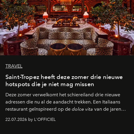
TRAVEL
Saint-Tropez heeft deze zomer drie nieuwe
hotspots die je niet mag missen
Deze zomer verwelkomt het schiereiland drie nieuwe
adressen die nu al de aandacht trekken. Een Italiaans
restaurant geïnspireerd op de
dolce vita
van de jaren
zestig, een Japanse hotspot die na zonsondergang
22.07.2026 by L'OFFICIEL
verandert in een bruisende ontmoetingsplek en de
legendarische Parijse club Raspoutine die eindelijk