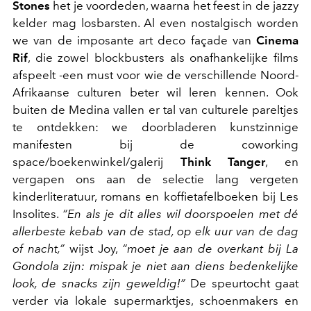
Stones
het je voordeden, waarna het feest in de jazzy
kelder mag losbarsten. Al even nostalgisch worden
we van de imposante art deco façade van
Cinema
Rif
, die zowel blockbusters als onafhankelijke films
afspeelt -een must voor wie de verschillende Noord-
Afrikaanse culturen beter wil leren kennen. Ook
buiten de Medina vallen er tal van culturele pareltjes
te ontdekken: we doorbladeren kunstzinnige
manifesten bij de coworking
space/boekenwinkel/galerij
Think Tanger
, en
vergapen ons aan de selectie lang vergeten
kinderliteratuur, romans en koffietafelboeken bij Les
Insolites.
“En als je dit alles wil doorspoelen met dé
allerbeste kebab van de stad, op elk uur van de dag
of nacht,”
wijst Joy,
“moet je aan de overkant bij La
Gondola zijn: mispak je niet aan diens bedenkelijke
look, de snacks zijn geweldig!”
De speurtocht gaat
verder via lokale supermarktjes, schoenmakers en