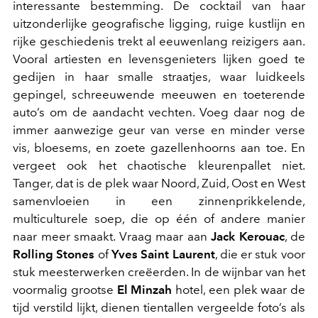
interessante bestemming. De cocktail van haar
uitzonderlijke geografische ligging, ruige kustlijn en
rijke geschiedenis trekt al eeuwenlang reizigers aan.
Vooral artiesten en levensgenieters lijken goed te
gedijen in haar smalle straatjes, waar luidkeels
gepingel, schreeuwende meeuwen en toeterende
auto’s om de aandacht vechten. Voeg daar nog de
immer aanwezige geur van verse en minder verse
vis, bloesems, en zoete gazellenhoorns aan toe. En
vergeet ook het chaotische kleurenpallet niet.
Tanger, dat is de plek waar Noord, Zuid, Oost en West
samenvloeien in een zinnenprikkelende,
multiculturele soep, die op één of andere manier
naar meer smaakt. Vraag maar aan
Jack Kerouac
, de
Rolling Stones
of
Yves Saint Laurent
, die er stuk voor
stuk meesterwerken creëerden. In de wijnbar van het
voormalig grootse
El Minzah
hotel, een plek waar de
tijd verstild lijkt, dienen tientallen vergeelde foto’s als