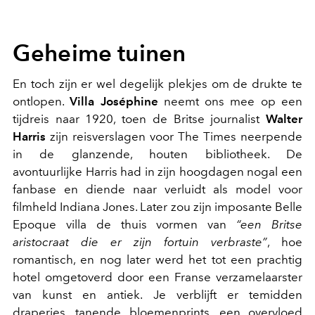
Geheime tuinen
En toch zijn er wel degelijk plekjes om de drukte te
ontlopen.
Villa Joséphine
neemt ons mee op een
tijdreis naar 1920, toen de Britse journalist
Walter
Harris
zijn reisverslagen voor The Times neerpende
in de glanzende, houten bibliotheek. De
avontuurlijke Harris had in zijn hoogdagen nogal een
fanbase en diende naar verluidt als model voor
filmheld Indiana Jones. Later zou zijn imposante Belle
Epoque villa de thuis vormen van
“een Britse
aristocraat die er zijn fortuin verbraste”
, hoe
romantisch, en nog later werd het tot een prachtig
hotel omgetoverd door een Franse verzamelaarster
van kunst en antiek. Je verblijft er temidden
draperies, tanende bloemenprints, een overvloed