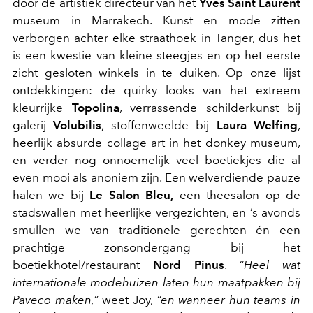
door de artistiek directeur van het
Yves Saint Laurent
museum in Marrakech. Kunst en mode zitten
verborgen achter elke straathoek in Tanger, dus het
is een kwestie van kleine steegjes en op het eerste
zicht gesloten winkels in te duiken. Op onze lijst
ontdekkingen: de quirky looks van het extreem
kleurrijke
Topolina
, verrassende schilderkunst bij
galerij
Volubilis
, stoffenweelde bij
Laura Welfing
,
heerlijk absurde collage art in het donkey museum,
en verder nog onnoemelijk veel boetiekjes die al
even mooi als anoniem zijn. Een welverdiende pauze
halen we bij
Le Salon Bleu,
een theesalon op de
stadswallen met heerlijke vergezichten, en ’s avonds
smullen we van traditionele gerechten én een
prachtige zonsondergang bij het
boetiekhotel/restaurant
Nord Pinus
.
“Heel wat
internationale modehuizen laten hun maatpakken bij
Paveco maken,”
weet Joy,
“en wanneer hun teams in