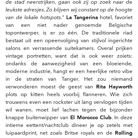
de stad neerstrijken, gaan ook zij op zoek naar de
leukste adresjes. Zo blijven wij constant op de hoogte
van de lokale hotspots.”
La Tangerina
hotel, favoriet
van een niet nader genoemde Belgische
topontwerper, is er zo één. De traditionele riad
bestaat uit een opeenvolging van stijlvol ingerichte
salons en verrassende suitekamers. Overal prijken
vintage portretten, want dat is ook weer zoiets:
ondanks de aanwezigheid van een bloeiende,
moderne industrie, hangt er een heerlijke retro vibe
in de straten van Tanger. Het zou niemand
verwonderen moest de geest van
Rita Hayworth
plots op kitten heels voorbij flanneren. Wie zich
trouwens even een rockster uit lang vervlogen tijden
wil wanen, moet lief lachen tegen de bijzonder
knappe buitenwipper van
El Morocco Club
. In deze
intieme eettent/nachtclub dineer je op zetels met
luipaardprint, net zoals Britse royals en de
Rolling