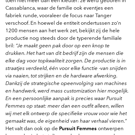
toen niet meer dan een kleuter: ze werd geboren in
Cassablanca, waar de familie ook eventjes een
fabriek runde, vooraleer de focus naar Tanger
verschoof. En hoewel de entiteit ondertussen zo’n
1200 mensen aan het werk zet, bekijkt zij de hele
productie nog steeds door de typerende familiale
bril:
“Je maakt geen pak door op een knop te
drukken. Het hart van dit bedrijf zijn de mensen die
elke dag voor topkwaliteit zorgen. De productie is in
straatjes verdeeld, één voor elke functie -van snijden
via naaien, tot strijken en de hardware afwerking.
Dankzij de strategische opeenvolging van machines
en handwerk, werd
mass customization
hier mogelijk.
En een persoonlijke aanpak is precies waar Pursuit
Femmes op staat: meer dan een outfit alleen, willen
wij met elk ontwerp de specifieke vrouw voor wie het
gemaakt was, de eigenheid van haar verhaal vieren.”
Het valt dan ook op de
Pursuit Femmes
ontwerpen