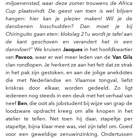
miljoenenstad, waar deze zomer trouwens de Africa
Cup plaatsvindt. De geest van toen is wel blijven
hangen: hier kan je plezier maken! Wil je de
dansbenen losschudden? Dan moet je bij
Chiringuito gaan eten: klokslag 21u wordt je tafel aan
de kant geschoven en verandert het in een
dansvloer!”
We kruisen
Jacques
in het hoofdkwartier
van
Paveco
, waar er wel meer leden van de
Van Gils
clan rondlopen. Je herkent ze aan het feit dat ze strak
in het pak zijn gestoken, en aan de jolige anekdotes
die met Nederlandse en Vlaamse tongval, liefst
kriskras door elkaar, worden gedeeld. Zo ligt
iedereen nog steeds in een deuk met het verhaal van
neef
Ben
, die ooit als jobstudent bij wijze van grap de
loodzware opdracht kreeg om alle knopen in het
atelier te tellen. Net toen hij daar, stapeltje per
stapeltje, bijna klaar mee was, viel zijn tafel om. Goed
voor een geweldige zenuwinzinking. Ondertussen