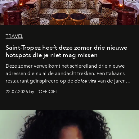
TRAVEL
Saint-Tropez heeft deze zomer drie nieuwe
hotspots die je niet mag missen
Deze zomer verwelkomt het schiereiland drie nieuwe
adressen die nu al de aandacht trekken. Een Italiaans
restaurant geïnspireerd op de
dolce vita
van de jaren
zestig, een Japanse hotspot die na zonsondergang
22.07.2026 by L'OFFICIEL
verandert in een bruisende ontmoetingsplek en de
legendarische Parijse club Raspoutine die eindelijk
neerstrijkt in Saint-Tropez. Dit zijn de nieuwe adressen
die deze zomer de toon zetten, van lange lunches tot
zwoele nachten.