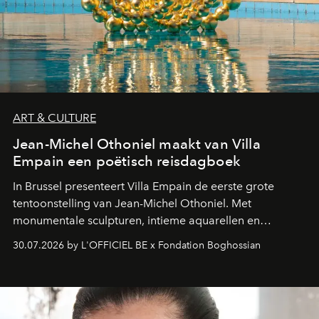
ART & CULTURE
Jean-Michel Othoniel maakt van Villa
Empain een poëtisch reisdagboek
In Brussel presenteert Villa Empain de eerste grote
tentoonstelling van Jean-Michel Othoniel. Met
monumentale sculpturen, intieme aquarellen en
fonkelend Murano-glas creëert de Franse kunstenaar
30.07.2026 by L'OFFICIEL BE x Fondation Boghossian
een emotionele reis waarin elk werk de herinnering
oproept aan een ontmoeting, een bestemming of een
moment van verwondering.