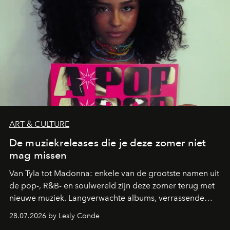
ART & CULTURE
De muziekreleases die je deze zomer niet
mag missen
Van Tyla tot Madonna: enkele van de grootste namen uit
de pop-, R&B- en soulwereld zijn deze zomer terug met
nieuwe muziek. Langverwachte albums, verrassende
comebacks en veelbelovende nieuwe projecten: dit zijn
28.07.2026 by Lesly Conde
de releases die je niet mag missen.