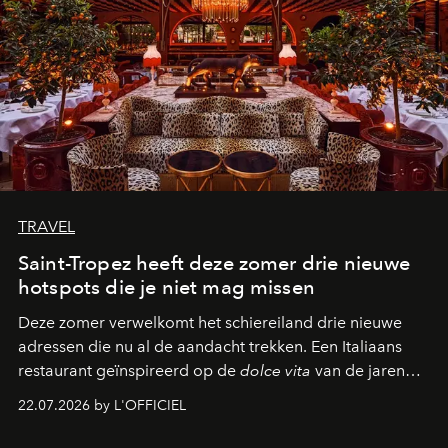
TRAVEL
Saint-Tropez heeft deze zomer drie nieuwe
hotspots die je niet mag missen
Deze zomer verwelkomt het schiereiland drie nieuwe
adressen die nu al de aandacht trekken. Een Italiaans
restaurant geïnspireerd op de
dolce vita
van de jaren
zestig, een Japanse hotspot die na zonsondergang
22.07.2026 by L'OFFICIEL
verandert in een bruisende ontmoetingsplek en de
legendarische Parijse club Raspoutine die eindelijk