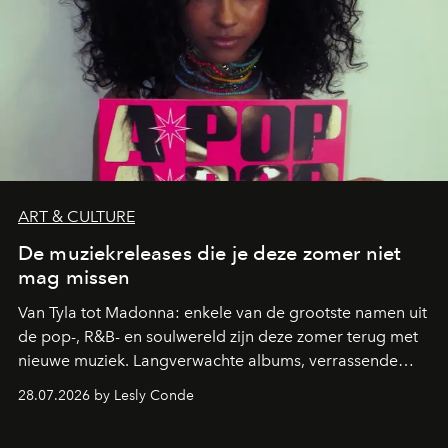
ART & CULTURE
De muziekreleases die je deze zomer niet
mag missen
Van Tyla tot Madonna: enkele van de grootste namen uit
de pop-, R&B- en soulwereld zijn deze zomer terug met
nieuwe muziek. Langverwachte albums, verrassende
comebacks en veelbelovende nieuwe projecten: dit zijn
28.07.2026 by Lesly Conde
de releases die je niet mag missen.