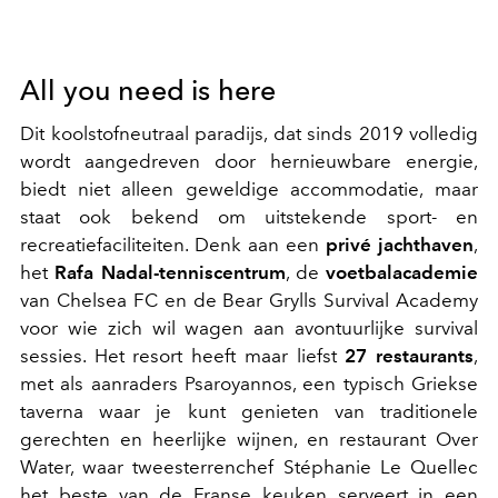
All you need is here
Dit koolstofneutraal paradijs, dat sinds 2019 volledig
wordt aangedreven door hernieuwbare energie,
biedt niet alleen geweldige accommodatie, maar
staat ook bekend om uitstekende sport- en
recreatiefaciliteiten. Denk aan een
privé jachthaven
,
het
Rafa Nadal-tenniscentrum
, de
voetbalacademie
van Chelsea FC en de Bear Grylls Survival Academy
voor wie zich wil wagen aan avontuurlijke survival
sessies. Het resort heeft maar liefst
27 restaurants
,
met als aanraders Psaroyannos, een typisch Griekse
taverna waar je kunt genieten van traditionele
gerechten en heerlijke wijnen, en restaurant Over
Water, waar tweesterrenchef Stéphanie Le Quellec
het beste van de Franse keuken serveert in een