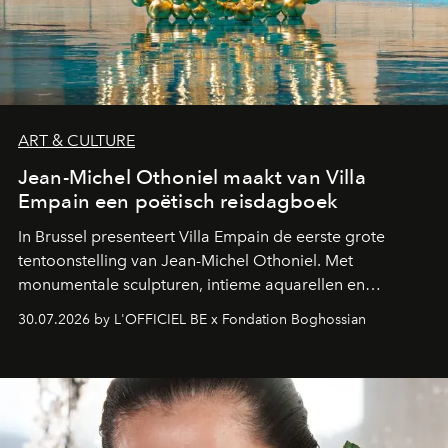
ART & CULTURE
Jean-Michel Othoniel maakt van Villa
Empain een poëtisch reisdagboek
In Brussel presenteert Villa Empain de eerste grote
tentoonstelling van Jean-Michel Othoniel. Met
monumentale sculpturen, intieme aquarellen en
fonkelend Murano-glas creëert de Franse kunstenaar
30.07.2026 by L'OFFICIEL BE x Fondation Boghossian
een emotionele reis waarin elk werk de herinnering
oproept aan een ontmoeting, een bestemming of een
moment van verwondering.