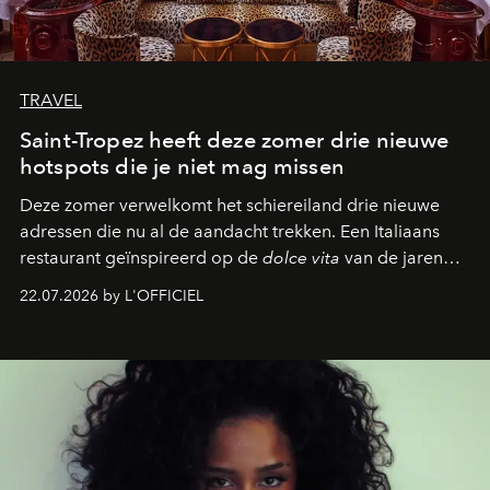
TRAVEL
Saint-Tropez heeft deze zomer drie nieuwe
hotspots die je niet mag missen
Deze zomer verwelkomt het schiereiland drie nieuwe
adressen die nu al de aandacht trekken. Een Italiaans
restaurant geïnspireerd op de
dolce vita
van de jaren
zestig, een Japanse hotspot die na zonsondergang
22.07.2026 by L'OFFICIEL
verandert in een bruisende ontmoetingsplek en de
legendarische Parijse club Raspoutine die eindelijk
neerstrijkt in Saint-Tropez. Dit zijn de nieuwe adressen
die deze zomer de toon zetten, van lange lunches tot
zwoele nachten.