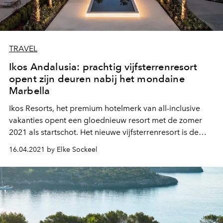
TRAVEL
Ikos Andalusia: prachtig vijfsterrenresort
opent zijn deuren nabij het mondaine
Marbella
Ikos Resorts, het premium hotelmerk van all-inclusive
vakanties opent een gloednieuw resort met de zomer
2021 als startschot. Het nieuwe vijfsterrenresort is de
vijfde aanwinst voor de groep, voor het allereerst buiten
16.04.2021 by Elke Sockeel
Griekenland. L'Officiel België streek neer in de warmste
regio van Spanje, nabij Marbella in Andalusië, om een
uiterst ontspannende en luxueuze droomvakantie als
eerste te mogen testen.