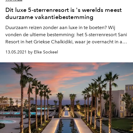
Dit luxe 5-sterrenresort is 's werelds meest
duurzame vakantiebestemming
Duurzaam reizen zonder aan luxe in te boeten? Wij
vonden de ultieme bestemming: het 5-sterrenresort Sani
Resort in het Griekse Chalkidiki, waar je overnacht in alle
luxe en comfort, temidden van een prachtig
13.05.2021 by Elke Sockeel
natuurreservaat van uitgestrekte bossen, idyllische
stranden en een azuurblauwe zee.