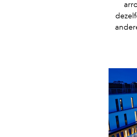
arr
dezelf
andere