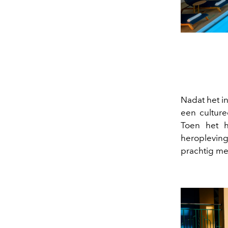
Nadat het i
een cultur
Toen het h
heroplevin
prachtig me