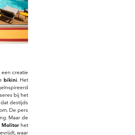
 een creatie
e
bikini
. Het
geïnspireerd
eres bij het
dat destijds
bom. De pers
ing. Maar de
d
Molitor
het
vrijdt, waar