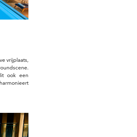
e vrijplaats,
roundscene.
dit ook een
harmonieert