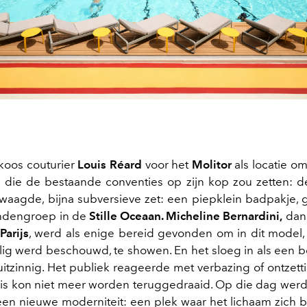
 koos couturier
Louis Réard
voor het
Molitor
als locatie om
n die de bestaande conventies op zijn kop zou zetten: d
aagde, bijna subversieve zet: een piepklein badpakje, 
andengroep in de
Stille Oceaan. Micheline Bernardini,
dans
Parijs
, werd als enige bereid gevonden om in dit model, 
lig werd beschouwd, te showen. En het sloeg in als een 
itzinnig. Het publiek reageerde met verbazing of ontzett
is kon niet meer worden teruggedraaid. Op die dag wer
een nieuwe moderniteit: een plek waar het lichaam zich be