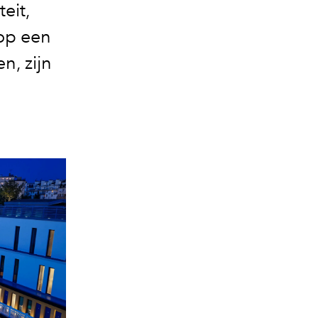
eit,
 op een
n, zijn