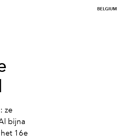
BELGIUM
e
d
: ze
Al bijna
 het 16e