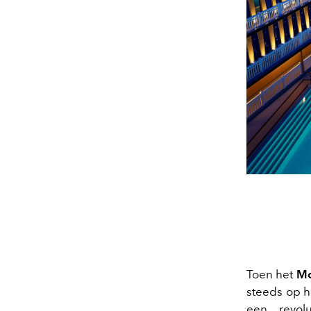
Toen het
Mo
steeds op h
een revol