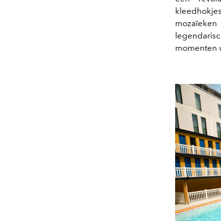
kleedhokje
mozaïeken d
legendari
momenten ui