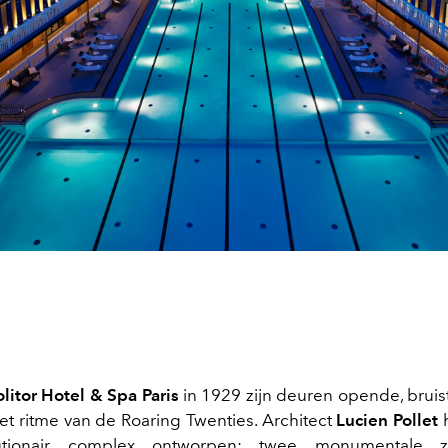
litor Hotel & Spa Paris
in 1929 zijn deuren opende, bruist
et ritme van de Roaring Twenties. Architect
Lucien Pollet
h
utionair complex ontworpen: twee monumentale 