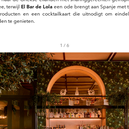
e, terwijl
El Bar de Lola
een ode brengt aan Spanje met t
producten en een cocktailkaart die uitnodigt om eind
en te genieten.
1
/
6