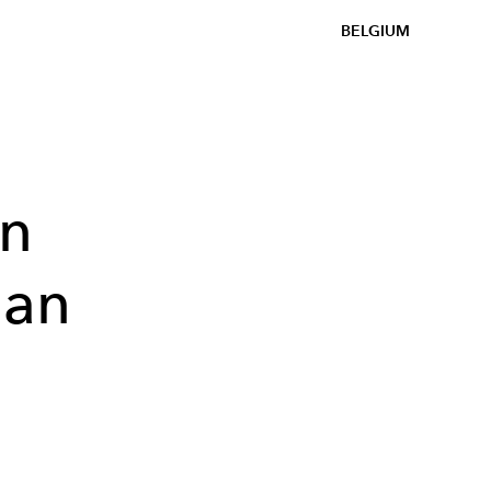
BELGIUM
en
aan