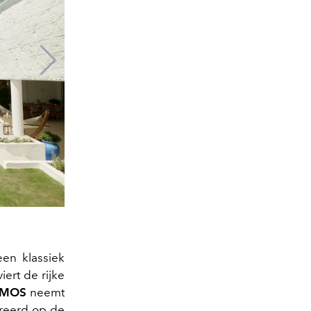
een klassiek
iert de rijke
MOS
neemt
ireerd op de