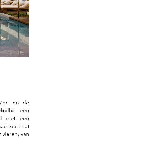
 Zee en de
rbella
een
fd met een
senteert het
t vieren, van