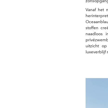
zonsopgang
Vanaf het 
herinterpr
Oceaanblauw
stoffen cr
naadloos i
privézwemb
uitzicht o
luxeverblijf