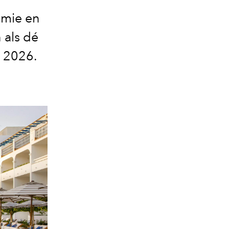
omie en
 als dé
r 2026.