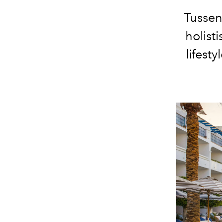
Tussen
holist
lifest