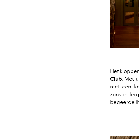
Het kloppen
Club
. Met 
met een kos
zonsonderg
begeerde li