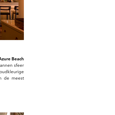
Azure Beach
pannen sfeer
goudkleurige
an de meest