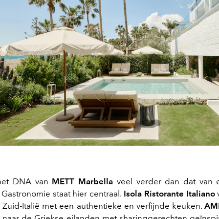
 het DNA van
METT Marbella
veel verder dan dat van 
 Gastronomie staat hier centraal.
Isola Ristorante Italiano
v
Zuid-Italië met een authentieke en verfijnde keuken.
AM
naar de Griekse eilanden met sharinggerechten geïnsp