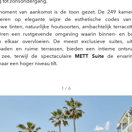
 tot zonsondergang.
moment van aankomst is de toon gezet. De 249 kamer
eteren op elegante wijze de esthetische codes van
e tinten, natuurlijke houtsoorten, ambachtelijk terracot
eëren een rustgevende omgeving waarin binnen- en bu
n elkaar overvloeien. De meest exclusieve suites, ui
aden en ruime terrassen, bieden een intieme onts
p zee, terwijl de spectaculaire
METT Suite
de ervari
 naar een hoger niveau tilt.
1
/
6