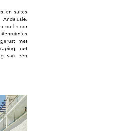
s en suites
 Andalusië.
ta en linnen
itenruimtes
tgerust met
napping met
ng van een