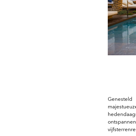
Genesteld
majestueu
hedendaag
ontspannen 
vijfsterrenr