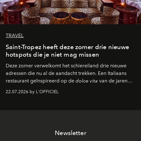
TRAVEL
Saint-Tropez heeft deze zomer drie nieuwe
hotspots die je niet mag missen
Deze zomer verwelkomt het schiereiland drie nieuwe
adressen die nu al de aandacht trekken. Een Italiaans
restaurant geïnspireerd op de
dolce vita
van de jaren
zestig, een Japanse hotspot die na zonsondergang
22.07.2026 by L'OFFICIEL
verandert in een bruisende ontmoetingsplek en de
legendarische Parijse club Raspoutine die eindelijk
neerstrijkt in Saint-Tropez. Dit zijn de nieuwe adressen
die deze zomer de toon zetten, van lange lunches tot
zwoele nachten.
Newsletter