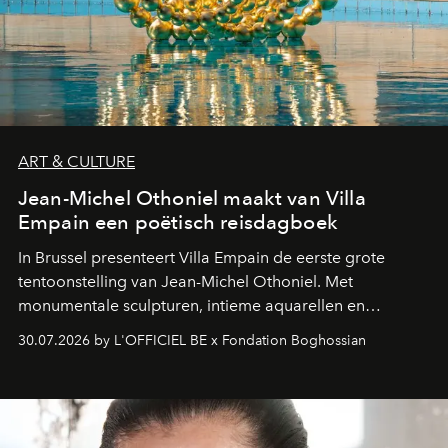
ART & CULTURE
Jean-Michel Othoniel maakt van Villa
Empain een poëtisch reisdagboek
In Brussel presenteert Villa Empain de eerste grote
tentoonstelling van Jean-Michel Othoniel. Met
monumentale sculpturen, intieme aquarellen en
fonkelend Murano-glas creëert de Franse kunstenaar
30.07.2026 by L'OFFICIEL BE x Fondation Boghossian
een emotionele reis waarin elk werk de herinnering
oproept aan een ontmoeting, een bestemming of een
moment van verwondering.