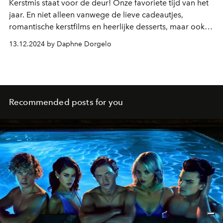
Kerstmis staat voor de deur! Onze favoriete tijd van het
jaar. En niet alleen vanwege de lieve cadeautjes,
romantische kerstfilms en heerlijke desserts, maar ook
vanwege het sfeervolle tafelen met dierbaren. We
13.12.2024 by Daphne Dorgelo
verzamelden daarom de restaurants in Antwerpen die
uitgepakt hebben met kerstversiering dit jaar.
Recommended posts for you