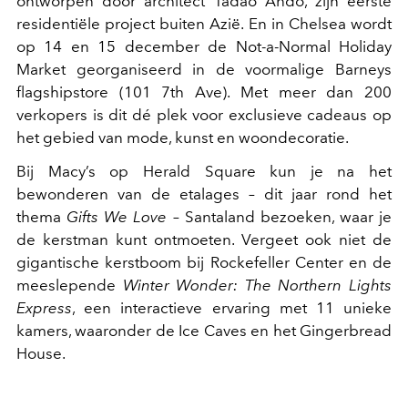
ontworpen door architect Tadao Ando, zijn eerste
residentiële project buiten Azië. En in Chelsea wordt
op 14 en 15 december de Not-a-Normal Holiday
Market georganiseerd in de voormalige Barneys
flagshipstore (101 7th Ave). Met meer dan 200
verkopers is dit dé plek voor exclusieve cadeaus op
het gebied van mode, kunst en woondecoratie.
Bij Macy’s op Herald Square kun je na het
bewonderen van de etalages – dit jaar rond het
thema
Gifts We Love
– Santaland bezoeken, waar je
de kerstman kunt ontmoeten. Vergeet ook niet de
gigantische kerstboom bij Rockefeller Center en de
meeslepende
Winter Wonder: The Northern Lights
Express
, een interactieve ervaring met 11 unieke
kamers, waaronder de Ice Caves en het Gingerbread
House.